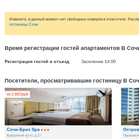
Извините, в данный момент нет свободных номеров в этом отеле. Расс
гостиницы Сочи
.
Время регистрации гостей апартаментов В Соч
Регистрация гостей и отъезд
Заселение 14:00
Посетители, просматривавшие гостиницу В Сочи
от
1 857
руб
Сочи-Бриз Spa
Остро
Курортный пр-кт, д.72
Параллель