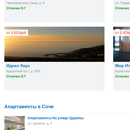
Черноморская улица, д. 4
ул. Орджо
Отлично 8.7
Отлично 
от
3 023
руб
от
2 974
Идеал Хаус
Мир Ит
Курортный пр-т, д. 92/5
Курортный
Отлично 8.7
Отлично 
Апартаменты в Сочи
Апартаменты На улице Цурюпы
ул. Цурюпы, д. 4