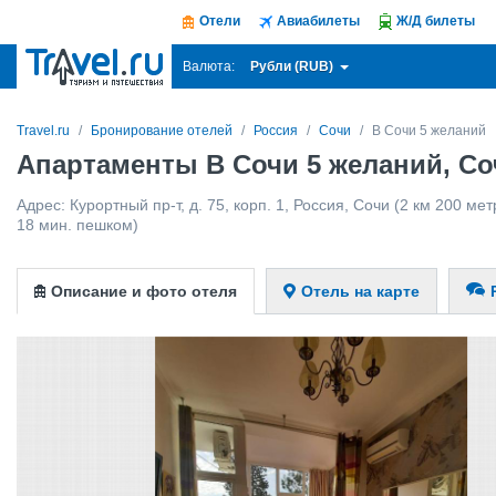
Отели
Авиабилеты
Ж/Д билеты
Рубли (RUB)
Валюта:
Travel.ru
Бронирование отелей
Россия
Сочи
В Сочи 5 желаний
Апартаменты В Сочи 5 желаний, Со
Адрес:
Курортный пр-т, д. 75, корп. 1
,
Россия
,
Сочи
(2 км 200 мет
18 мин. пешком)
Описание и фото отеля
Отель на карте