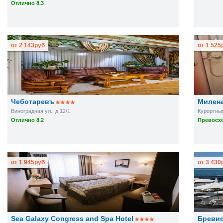
Отлично 8.3
от
2 143
руб
от
1 525
Чеботаревъ
Милен
Виноградная ул., д.12/1
Курортный
Отлично 8.2
Превосхо
от
1 945
руб
от
3 430
Sea Galaxy Congress and Spa Hotel
Бреви