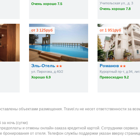
Учительская ул., д. 3
Очень хорошо 7.5
Очень хорошо 7.8
от
3 125
руб
от
1 951
руб
Эль-Отель
Романов
ул. Пирогова, д.40/2
Курортный пр-т, д.94, лит
Хорошо 6.9
Превосходно 9.2
оставлены объектами размещения. Travel.ru не несет ответственности за во
б
за ночь (сутки)
 предоплаты и отмены онлайн-заказа кредитной картой. Сотрудники сервиса
е бронирования от отеля. Телефон службы поддержки указан вверху страниц