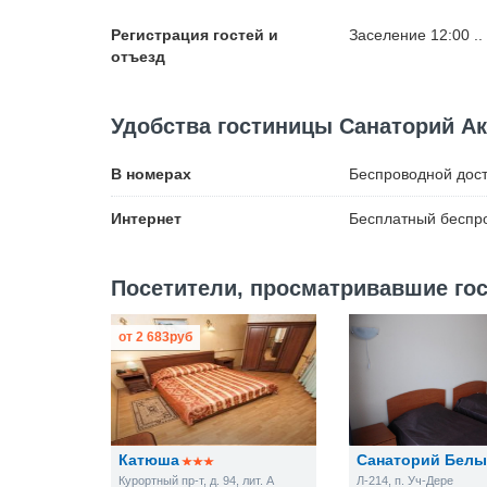
Регистрация гостей и
Заселение 12:00 ..
отъезд
Удобства гостиницы Санаторий Ак
В номерах
Беспроводной
дост
Интернет
Бесплатный
беспро
Посетители, просматривавшие гос
от
2 683
руб
Катюша
Санаторий Белы
Курортный пр-т, д. 94, лит. А
Л-214, п. Уч-Дере