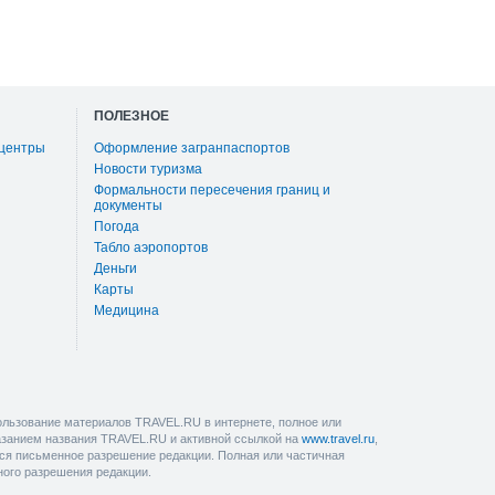
ПОЛЕЗНОЕ
 центры
Оформление загранпаспортов
Новости туризма
Формальности пересечения границ и
документы
Погода
Табло аэропортов
Деньги
Карты
Медицина
льзование материалов TRAVEL.RU в интернете, полное или
казанием названия TRAVEL.RU и активной ссылкой на
www.travel.ru
,
ется письменное разрешение редакции. Полная или частичная
ного разрешения редакции.