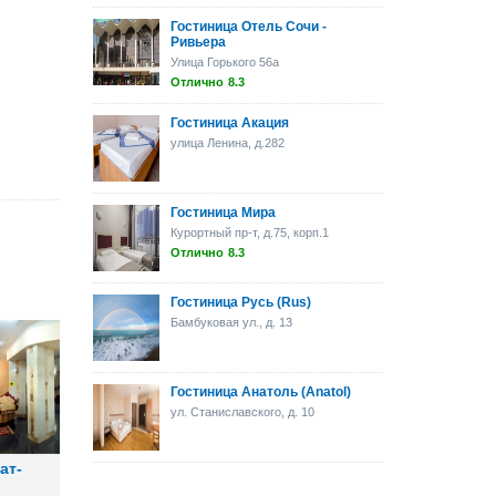
Гостиница Отель Сочи -
Ривьера
Улица Горького 56а
Отлично
8.3
Гостиница Акация
улица Ленина, д.282
Гостиница Мира
Курортный пр-т, д.75, корп.1
Отлично
8.3
Гостиница Русь (Rus)
Бамбуковая ул., д. 13
Гостиница Анатоль (Anatol)
ул. Станиславского, д. 10
ат-