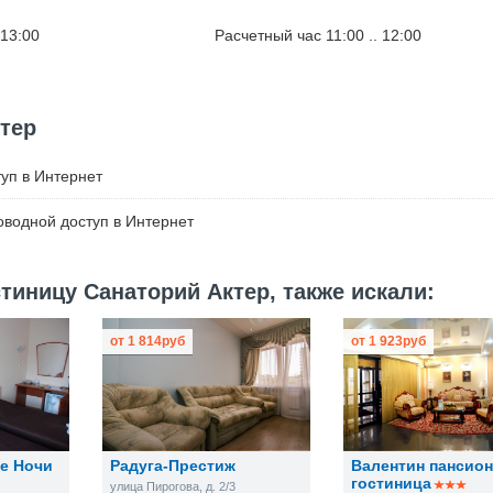
 13:00
Расчетный час 11:00 .. 12:00
тер
уп в Интернет
водной доступ в Интернет
тиницу Санаторий Актер, также искали:
от
1 814
руб
от
1 923
руб
е Ночи
Радуга-Престиж
Валентин пансион
гостиница
улица Пирогова, д. 2/3