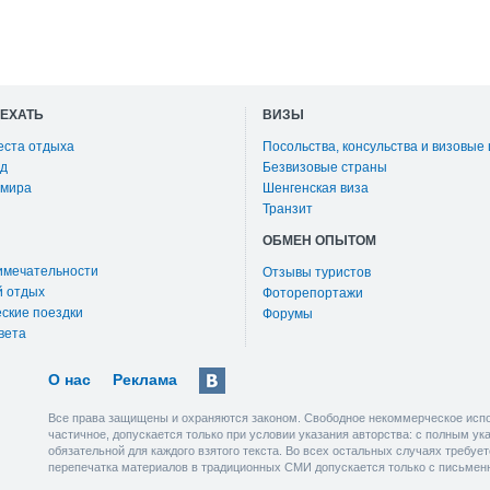
ОЕХАТЬ
ВИЗЫ
еста отдыха
Посольства, консульства и визовые
д
Безвизовые страны
 мира
Шенгенская виза
Транзит
ОБМЕН ОПЫТОМ
имечательности
Отзывы туристов
й отдых
Фоторепортажи
ские поездки
Форумы
вета
О нас
Реклама
Все права защищены и охраняются законом. Свободное некоммерческое испо
частичное, допускается только при условии указания авторства: с полным у
обязательной для каждого взятого текста. Во всех остальных случаях требу
перепечатка материалов в традиционных СМИ допускается только с письмен