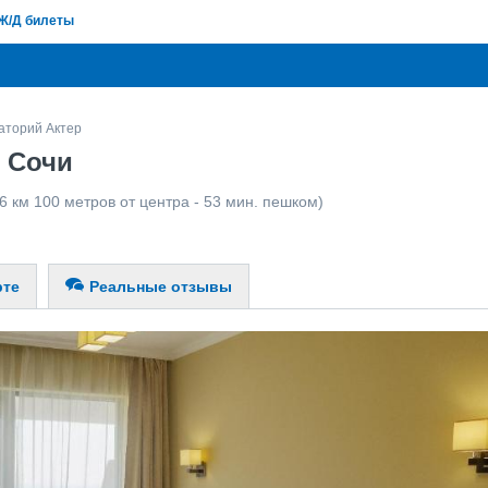
Ж/Д билеты
аторий Актер
, Сочи
6 км 100 метров от центра - 53 мин. пешком)
рте
Реальные отзывы