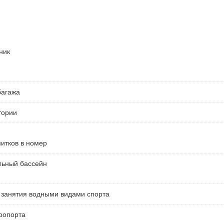
ник
багажа
тории
питков в номер
льный бассейн
 занятия водными видами спорта
ропорта