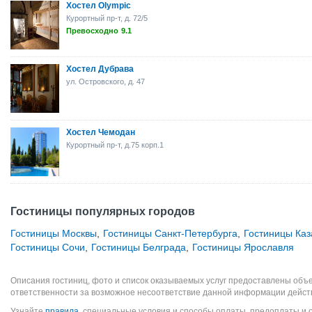
Хостел Olympic
Курортный пр-т, д. 72/5
Превосходно
9.1
Хостел Дубрава
ул. Островского, д. 47
Хостел Чемодан
Курортный пр-т, д.75 корп.1
Гостиницы популярных городов
Гостиницы Москвы
,
Гостиницы Санкт-Петербурга
,
Гостиницы Каз
Гостиницы Сочи
,
Гостиницы Белграда
,
Гостиницы Ярославля
Описания гостиниц, фото и список оказываемых услуг предоставлены объе
ответственности за возможное несоответствие данной информации дейст
Узнайте
правила
, специальные условия и способы оплаты, предоплаты и 