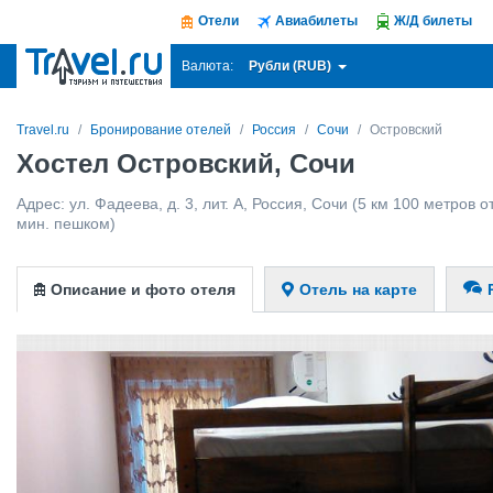
Отели
Авиабилеты
Ж/Д билеты
Рубли (RUB)
Валюта:
Travel.ru
Бронирование отелей
Россия
Сочи
Островский
Хостел Островский, Сочи
Адрес:
ул. Фадеева, д. 3, лит. А
,
Россия
,
Сочи
(5 км 100 метров от
мин. пешком)
Описание и фото отеля
Отель на карте