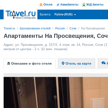
Отели
Авиабилеты
Ж/Д билеты
Рубли (RUB)
Валюта:
Travel.ru
Бронирование отелей
Россия
Сочи
На Просвещения
Апартаменты На Просвещения, Со
Адрес:
ул. Просвещения, д. 157/2, 4 этаж, кв. 14
,
Россия
,
Сочи
(1
метров от центра - 2 ч. 32 мин. пешком)
Описание и фото отеля
Отель на карте