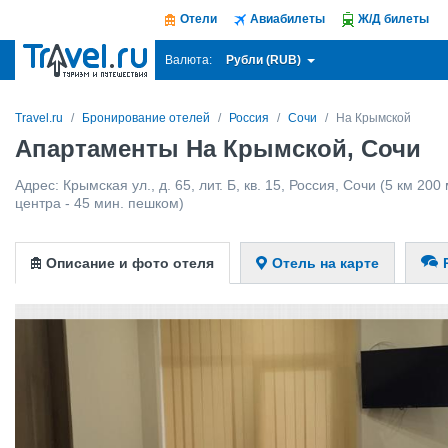
Отели
Авиабилеты
Ж/Д билеты
Рубли (RUB)
Валюта:
Travel.ru
Бронирование отелей
Россия
Сочи
На Крымской
Апартаменты На Крымской, Сочи
Адрес:
Крымская ул., д. 65, лит. Б, кв. 15
,
Россия
,
Сочи
(5 км 200 
центра - 45 мин. пешком)
Описание и фото отеля
Отель на карте