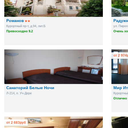
Романов
Радуж
Курортный пр-т, д.94, лит.Б
ул. Пирого
Превосходно 9.2
Очень хо
от
2 974
Санаторий Белые Ночи
Мир Ит
Л-214, п. Уч-Дере
Курортный
Отлично 
от
2 683
руб