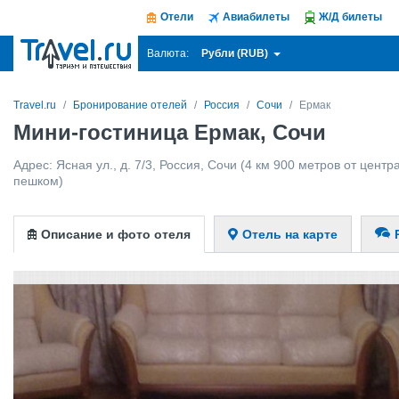
Отели
Авиабилеты
Ж/Д билеты
Рубли (RUB)
Валюта:
Travel.ru
Бронирование отелей
Россия
Сочи
Ермак
Мини-гостиница Ермак, Сочи
Адрес:
Ясная ул., д. 7/3
,
Россия
,
Сочи
(4 км 900 метров от центра
пешком)
Описание и фото отеля
Отель на карте