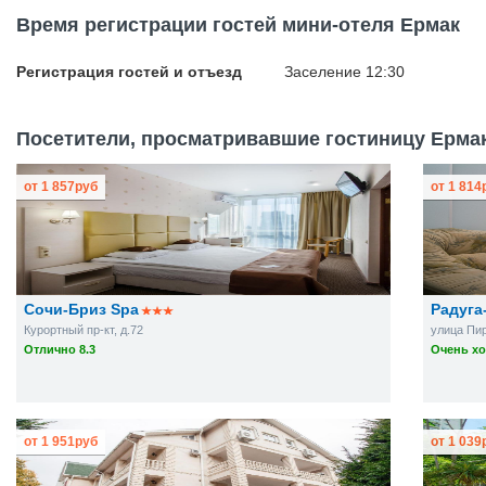
Время регистрации гостей мини-отеля Ермак
Регистрация гостей и отъезд
Заселение 12:30
Посетители, просматривавшие гостиницу Ермак
от
1 857
руб
от
1 814
Сочи-Бриз Spa
Радуга
Курортный пр-кт, д.72
улица Пир
Отлично 8.3
Очень хо
от
1 951
руб
от
1 039