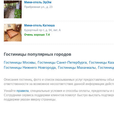
Мини-отель ЭрЭм
Прибрежная ул., д. 23
Мини-отель Катюша
Курортный пр-т, д. 94, лит. А
Очень хорошо
7.4
Гостиницы популярных городов
Гостиницы Москвы
,
Гостиницы Санкт-Петербурга
,
Гостиницы Каз
Гостиницы Нижнего Новгорода
,
Гостиницы Махачкалы
,
Гостиниц
Описания гостиниц, фото и список оказываемых услуг предоставлены объе
ответственности за возможное несоответствие данной информации дейст
Узнайте
правила
, специальные условия и способы оплаты, предоплаты и 
Сотрудники сервиса поддержки клиентов помогут быстро выслать подтве
поддержки указан вверху страницы.