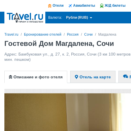
Отели
Авиабилеты
Ж/Д билеты
Рубли (RUB)
Валюта:
Travel.ru
Бронирование отелей
Россия
Сочи
Магдалена
Гостевой Дом Магдалена, Сочи
Адрес:
Бамбуковая ул., д. 27, к. 2
,
Россия
,
Сочи
(3 км 100 метров 
мин. пешком)
Описание и фото отеля
Отель на карте