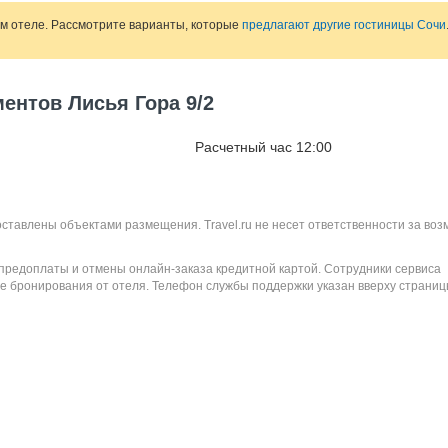
ом отеле. Рассмотрите варианты, которые
предлагают другие гостиницы Сочи
ентов Лисья Гора 9/2
Расчетный час 12:00
оставлены объектами размещения. Travel.ru не несет ответственности за во
 предоплаты и отмены онлайн-заказа кредитной картой. Сотрудники сервиса
е бронирования от отеля. Телефон службы поддержки указан вверху страниц