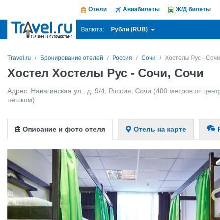
Отели
Авиабилеты
Ж/Д билеты
Рубли (RUB)
Валюта:
Travel.ru
Бронирование отелей
Россия
Сочи
Хостелы Рус - Сочи
Хостел Хостелы Рус - Сочи, Сочи
Адрес:
Навагинская ул., д. 9/4
,
Россия
,
Сочи
(400 метров от центр
пешком)
Описание и фото отеля
Отель на карте