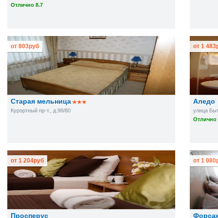
Отлично 8.7
от
803
руб
от
1 483
Старая мельница
Аледо
Курортный пр-т., д.98/80
улица Бытх
Отлично 
от
1 204
руб
от
1 080
Просперус
Форса