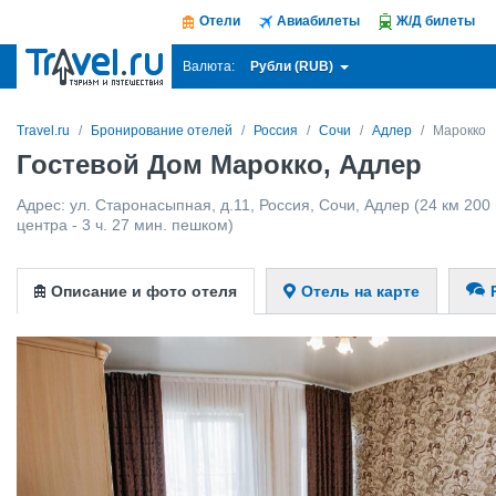
Отели
Авиабилеты
Ж/Д билеты
Рубли (RUB)
Валюта:
Travel.ru
Бронирование отелей
Россия
Сочи
Адлер
Марокко
Гостевой Дом Марокко, Адлер
Адрес:
ул. Старонасыпная, д.11
,
Россия
,
Сочи
,
Адлер
(24 км 200
центра - 3 ч. 27 мин. пешком)
Описание и фото отеля
Отель на карте