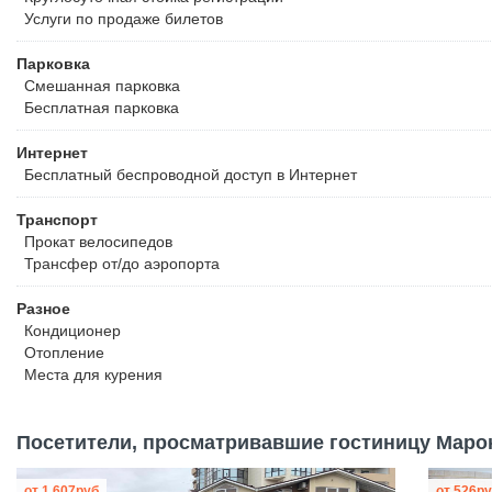
Услуги по продаже билетов
Парковка
Смешанная парковка
Бесплатная
парковка
Интернет
Бесплатный
беспроводной доступ в Интернет
Транспорт
Прокат велосипедов
Трансфер от/до аэропорта
Разное
Кондиционер
Отопление
Места для курения
Посетители, просматривавшие гостиницу Марок
от
1 607
руб
от
526
ру