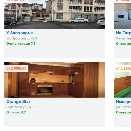
У Заполярья
На Гаг
ул. Пирогова, д. 40/4
Улица Гаг
Очень хорошо 7.7
Очень хо
от
2 090
руб
от
1 286
Orange Star
Импер
Береговая ул., д.62
ул. Плеха
Отлично 8.7
Очень хо