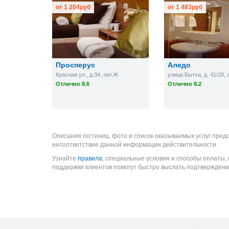
от
1 204
руб
от
1 483
руб
Просперус
Аледо
Красная ул., д.34, лит.Ж
улица Бытха, д. 41/28, 
Отлично 8.6
Отлично 8.2
Описания гостиниц, фото и список оказываемых услуг пред
несоответствие данной информации действительности.
Узнайте
правила
, специальные условия и способы оплаты,
поддержки клиентов помогут быстро выслать подтверждени