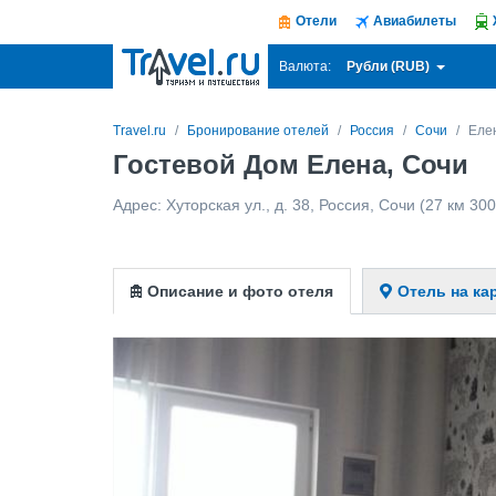
Отели
Авиабилеты
Рубли (RUB)
Валюта:
Travel.ru
Бронирование отелей
Россия
Сочи
Еле
Гостевой Дом Елена, Сочи
Адрес:
Хуторская ул., д. 38
,
Россия
,
Сочи
(27 км 300
Описание и фото отеля
Отель на ка