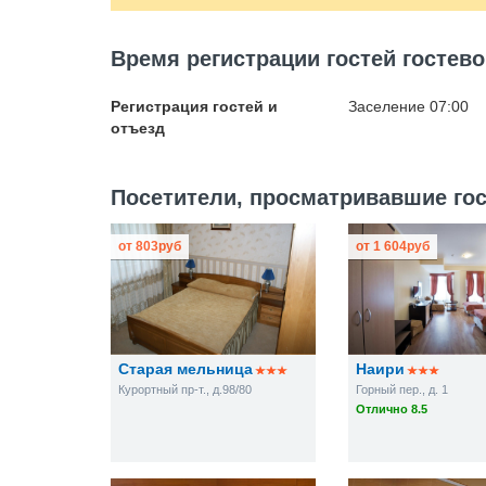
Время регистрации гостей гостев
Регистрация гостей и
Заселение 07:00
отъезд
Посетители, просматривавшие гос
от
803
руб
от
1 604
руб
Старая мельница
Наири
Курортный пр-т., д.98/80
Горный пер., д. 1
Отлично 8.5