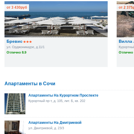
от
3 430
руб
от
2 375
Бревис
Вилла 
ул. Орджоникидзе, д.11/1
Курортный 
Отлично 8.9
Отлично 
Апартаменты в Сочи
Апартаменты На Курортном Проспекте
Курортный пр-т, д. 105, лит. Б, кв. 202
Апартаменты На Дмитриевой
ул. Дмитриевой, д. 23/3