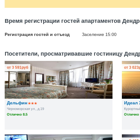
Время регистрации гостей апартаментов Дендр
Регистрация гостей и отъезд
Заселение 15:00
Посетители, просматривавшие гостиницу Дендр
от
3 591
руб
от
3 023
Дельфин
Идеал 
Черноморская ул., д.19
Курортный 
Отлично 8.5
Отлично 