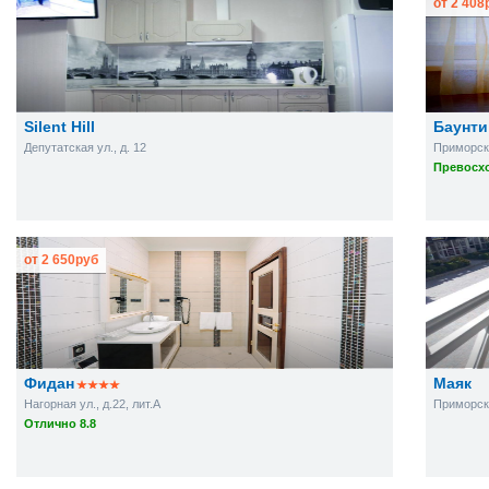
от
2 408
Silent Hill
Баунти
Депутатская ул., д. 12
Приморска
Превосхо
от
2 650
руб
Фидан
Маяк
Нагорная ул., д.22, лит.А
Приморска
Отлично 8.8