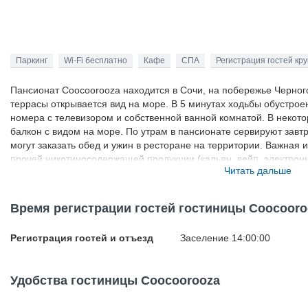
Паркинг
Wi-Fi бесплатно
Кафе
СПА
Регистрация гостей кр
Пансионат Coocoorooza находится в Сочи, на побережье Черного
террасы открывается вид на море. В 5 минутах ходьбы обустроен
номера с телевизором и собственной ванной комнатой. В некот
балкон с видом на море. По утрам в пансионате сервируют завтр
могут заказать обед и ужин в ресторане на территории. Важная 
прочей никотиносодержащей продукции (кальян, вейп, электронна
Читать дальше
общедоступных местах внутри самого отеля категорически запр
специально отведенном месте. Для размещения в отелях Красн
один из документов: сертификат о вакцинации либо справка о п
Время регистрации гостей гостиницы Coocooro
документ о перенесенном заболевании в течение последних 6 ме
отрицательный результат ПЦР-теста; отрицательный результат П
Регистрация гостей и отъезд
Заселение 14:00:00
течение 3-х суток (для этого необходим паспорт и СНИЛС). ПЦР-
48 часов до заселения. Детям от 15 до 18 лет необходимо пред
теста. Российским гражданам при заезде обязательно нужно им
Удобства гостиницы Coocoorooza
Гостям необходимо внести предоплату. Информация о типе питан
деталях тарифа.