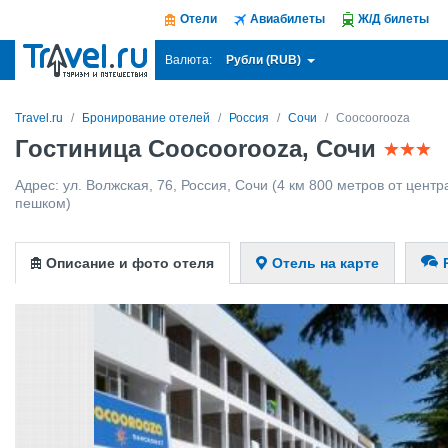
Отели
Авиабилеты
Ж/Д билеты
Рубли (RUB)
Валюта:
Travel.ru
Бронирование отелей
Россия
Сочи
Coocoorooza
Гостиница Coocoorooza, Сочи
Адрес:
ул. Волжская, 76
,
Россия
,
Сочи
(4 км 800 метров от центра
пешком)
Описание и фото отеля
Отель на карте