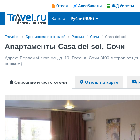
Отели
Авиабилеты
Ж/Д билеты
Рубли (RUB)
Валюта:
Travel.ru
Бронирование отелей
Россия
Сочи
Casa del sol
Апартаменты Casa del sol, Сочи
Адрес:
Первомайская ул., д. 19
,
Россия
,
Сочи
(400 метров от цен
пешком)
Описание и фото отеля
Отель на карте