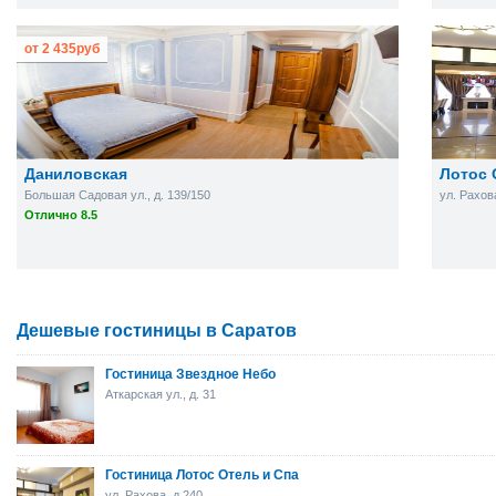
от
2 435
руб
Даниловская
Лотос 
Большая Садовая ул., д. 139/150
ул. Рахов
Отлично 8.5
Дешевые гостиницы в Саратов
Гостиница Звездное Небо
Аткарская ул., д. 31
Гостиница Лотос Отель и Спа
ул. Рахова, д.240