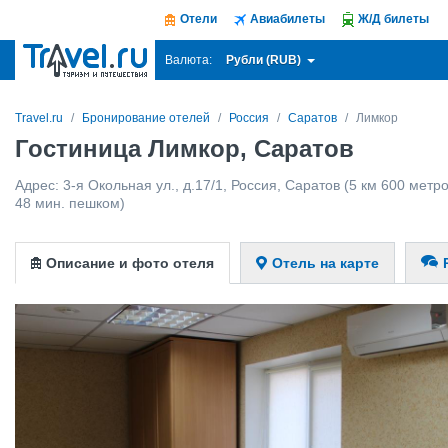
Отели
Авиабилеты
Ж/Д билеты
Рубли (RUB)
Валюта:
Travel.ru
Бронирование отелей
Россия
Саратов
Лимкор
Гостиница Лимкор, Саратов
Адрес:
3-я Окольная ул., д.17/1
,
Россия
,
Саратов
(5 км 600 метро
48 мин. пешком)
Описание и фото отеля
Отель на карте