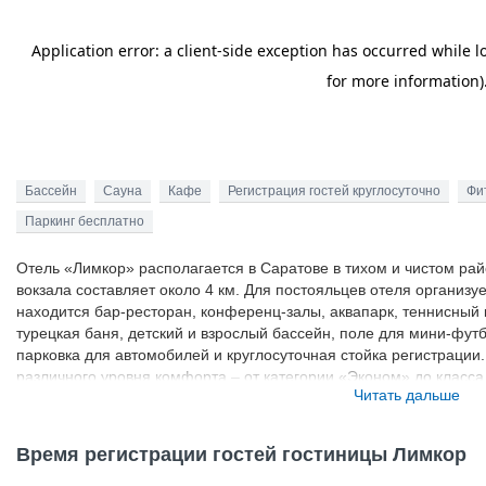
Бассейн
Сауна
Кафе
Регистрация гостей круглосуточно
Фи
Паркинг бесплатно
Отель «Лимкор» располагается в Саратове в тихом и чистом рай
вокзала составляет около 4 км. Для постояльцев отеля организу
находится бар-ресторан, конференц-залы, аквапарк, теннисный 
турецкая баня, детский и взрослый бассейн, поле для мини-фут
парковка для автомобилей и круглосуточная стойка регистраци
различного уровня комфорта – от категории «Эконом» до класса
Читать дальше
современный телевизор, система кондиционирования воздуха и 
Время регистрации гостей гостиницы Лимкор