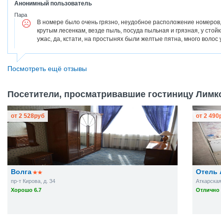
Анонимный пользователь
Пара
В номере было очень грязно, неудобное расположение номеров
крутым лесенкам, везде пыль, посуда пыльная и грязная, у стой
ужас, да, кстати, на простынях были желтые пятна, много волос у
Посмотреть ещё отзывы
Посетители, просматривавшие гостиницу Лимко
от
2 528
руб
от
2 490
Волга
Отель 
пр-т Кирова, д. 34
Аткарская 
Хорошо 6.7
Отлично 