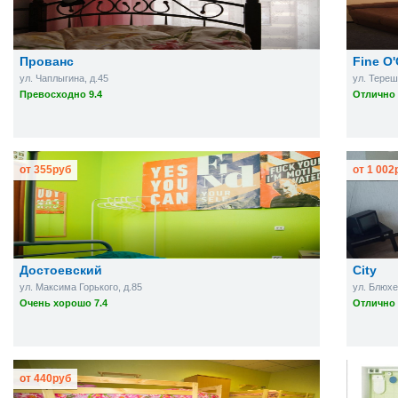
Прованс
Fine O
ул. Чаплыгина, д.45
ул. Тереш
Превосходно 9.4
Отлично 
от
355
руб
от
1 002
Достоевский
City
ул. Максима Горького, д.85
ул. Блюхе
Очень хорошо 7.4
Отлично 
от
440
руб