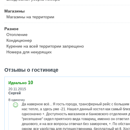
Магазины
Магазины на территории
Разное
Отопление
Кондиционер
Курение на всей территории запрещено
Номера для некурящих
Отзывы о гостинице
10
Идеально
20.11.2015
Сергей
В одиночку
Да наверное всё... Я гость города, трансферный рейс с большим
нас тепло, а здесь уже -21. Нашел данный хостел как самый близ
однозначно +. Доступность магазинов и банковского отделения 
"ресепшене" сидел приятного вида товарищ, именно он ответил н
дешового, и на все вопросы отвечал без заморочек, +. По обстано
окном, все удобства для путешественника, бесплатный wi-fi. Хо