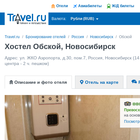
Отели
Авиабилеты
Ж/Д билеты
Рубли (RUB)
Валюта:
Travel.ru
Бронирование отелей
Россия
Новосибирск
Обской
Хостел Обской, Новосибирск
Адрес:
ул. ЖКО Аэропорта, д.30, пом.7
,
Россия
,
Новосибирск
(14
центра - 2 ч. пешком)
Описание и фото отеля
Отель на карте
Превосх
на основ
Посмотр