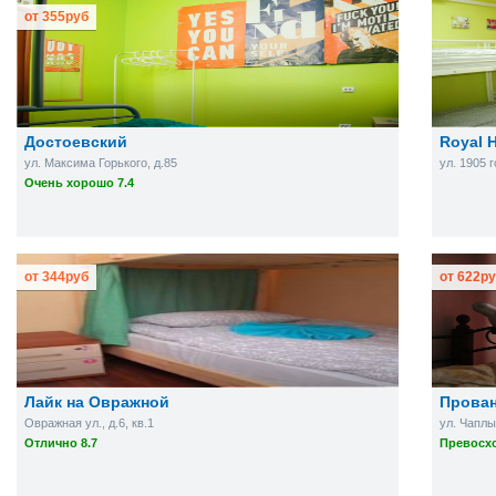
от
355
руб
Достоевский
Royal H
ул. Максима Горького, д.85
ул. 1905 г
Очень хорошо 7.4
от
344
руб
от
622
ру
Лайк на Овражной
Прова
Овражная ул., д.6, кв.1
ул. Чаплы
Отлично 8.7
Превосхо