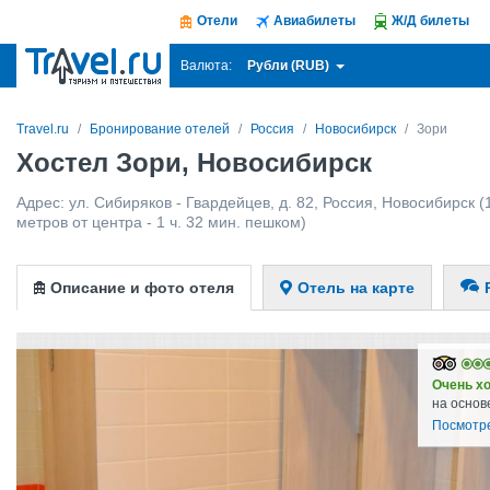
Отели
Авиабилеты
Ж/Д билеты
Рубли (RUB)
Валюта:
Travel.ru
Бронирование отелей
Россия
Новосибирск
Зори
Хостел Зори, Новосибирск
Адрес:
ул. Сибиряков - Гвардейцев, д. 82
,
Россия
,
Новосибирск
(
метров от центра - 1 ч. 32 мин. пешком)
Описание и фото отеля
Отель на карте
Очень х
на основ
Посмотр