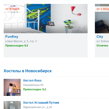
от
475
руб
от
1 002
FunKey
City
улица Фрунзе, д. 5, стр. 2
ул. Блюхе
Превосходно 9.2
Отлично 
Хостелы в Новосибирск
Хостел Russ
Deputatskaya 60
Превосходно
9.2
Хостел Уставший Путник
Ядринцевская ул., д.18