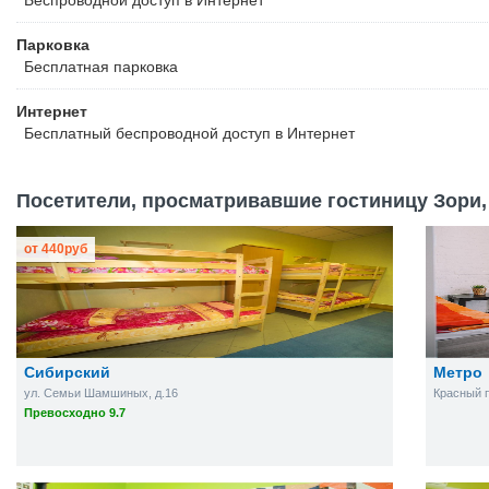
Беспроводной
доступ в Интернет
Парковка
Бесплатная
парковка
Интернет
Бесплатный
беспроводной доступ в Интернет
Посетители, просматривавшие гостиницу Зори, 
от
440
руб
Сибирский
Метро
ул. Семьи Шамшиных, д.16
Красный пр
Превосходно 9.7