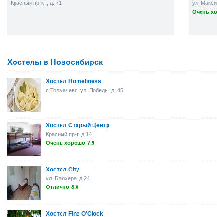
Красный пр-кт., д. 71
ул. Макси
Очень хо
Хостелы в Новосибирск
Хостел Homeliness
с.Толмачево, ул. Победы, д. 45
Хостел Старый Центр
Красный пр-т, д.14
Очень хорошо
7.9
Хостел City
ул. Блюхера, д.24
Отлично
8.6
Хостел Fine O'Сlock