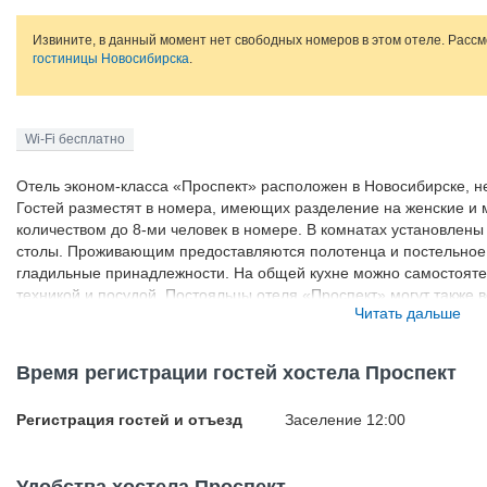
Извините, в данный момент нет свободных номеров в этом отеле. Расс
гостиницы Новосибирска
.
Wi-Fi бесплатно
Отель эконом-класса «Проспект» расположен в Новосибирске, н
Гостей разместят в номера, имеющих разделение на женские и
количеством до 8-ми человек в номере. В комнатах установлены
столы. Проживающим предоставляются полотенца и постельное 
гладильные принадлежности. На общей кухне можно самостоятел
техникой и посудой. Постояльцы отеля «Проспект» могут также 
Читать дальше
общей гостиной можно отдохнуть или поиграть бильярд и посмот
Время регистрации гостей хостела Проспект
Регистрация гостей и отъезд
Заселение 12:00