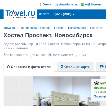
Отели
Авиабилеты
Ж/Д билеты
Рубли (RUB)
Валюта:
Travel.ru
Бронирование отелей
Россия
Новосибирск
Проспект
Хостел Проспект, Новосибирск
Адрес:
Красный пр., д.153a
,
Россия
,
Новосибирск
(3 км 100 метро
27 мин. пешком)
Ближайшая станция метро:
Заельцовская
(250 м)
Описание и фото отеля
Отель на карте
Превосх
на основ
Посмотр