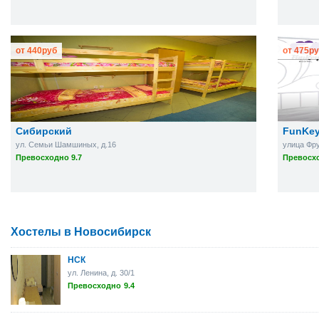
от
440
руб
от
475
ру
Сибирский
FunKe
ул. Семьи Шамшиных, д.16
улица Фрун
Превосходно 9.7
Превосхо
Хостелы в Новосибирск
НСК
ул. Ленина, д. 30/1
Превосходно
9.4