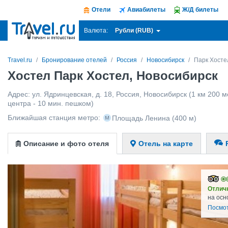
Отели
Авиабилеты
Ж/Д билеты
Рубли (RUB)
Валюта:
Travel.ru
Бронирование отелей
Россия
Новосибирск
Парк Хосте
Хостел Парк Хостел, Новосибирск
Адрес:
ул. Ядринцевская, д. 18
,
Россия
,
Новосибирск
(1 км 200 м
центра - 10 мин. пешком)
Ближайшая станция метро:
Площадь Ленина
(400 м)
Описание и фото отеля
Отель на карте
Отлич
на осн
Посмо