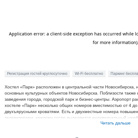
Регистрация гостей круглосуточно
Wi-Fi бесплатно
Паркинг беспл
Хостел «Парк» расположен в центральной части Новосибирска, 
основных культурных объектов Новосибирска. Поблизости также
заведения города, городской парк и бизнес-центры. Аэропорт ра
хостеле «Парк» несколько общих номеров вместимостью от 4 д
двухъярусными кроватями. Есть и двухместные номера повыше
телевизорами, каждому гостю выделяется индивидуальный шкафч
Читать дальше
время в общей гостиной хостела, где есть компьютер, кабельное
кухни можно самостоятельно готовить или разогревать еду, для э
техника, холодильник. Перекусить можно и недалеко от хостела,