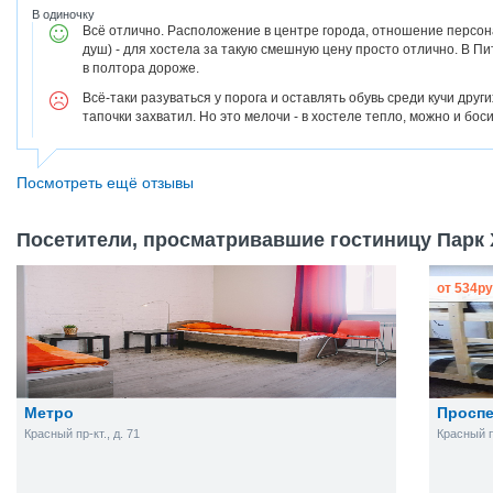
В одиночку
Всё отлично. Расположение в центре города, отношение персонал
душ) - для хостела за такую смешную цену просто отлично. В П
в полтора дороже.
Всё-таки разуваться у порога и оставлять обувь среди кучи други
тапочки захватил. Но это мелочи - в хостеле тепло, можно и боси
Посмотреть ещё отзывы
Посетители, просматривавшие гостиницу Парк Х
от
534
ру
Метро
Проспе
Красный пр-кт., д. 71
Красный п