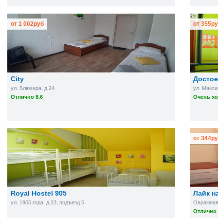
от
1 002
руб
от
355
ру
City
Достое
ул. Блюхера, д.24
ул. Макси
Отлично 8.6
Очень хо
от
344
ру
Royal Hostel 905
Лайк н
ул. 1905 года, д.23, подъезд 5
Овражная у
Отлично 