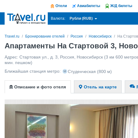
Отели
Авиабилеты
Ж/Д билеты
Рубли (RUB)
Валюта:
Travel.ru
Бронирование отелей
Россия
Новосибирск
На Стартов
Апартаменты На Стартовой 3, Нов
Адрес:
Стартовая ул., д. 3
,
Россия
,
Новосибирск
(3 км 600 метров
мин. пешком)
Ближайшая станция метро:
Студенческая
(800 м)
Описание и фото отеля
Отель на карте