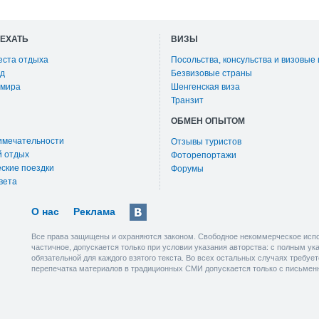
ОЕХАТЬ
ВИЗЫ
еста отдыха
Посольства, консульства и визовые
д
Безвизовые страны
 мира
Шенгенская виза
Транзит
ОБМЕН ОПЫТОМ
имечательности
Отзывы туристов
й отдых
Фоторепортажи
ские поездки
Форумы
вета
О нас
Реклама
Все права защищены и охраняются законом. Свободное некоммерческое испо
частичное, допускается только при условии указания авторства: с полным у
обязательной для каждого взятого текста. Во всех остальных случаях требу
перепечатка материалов в традиционных СМИ допускается только с письмен