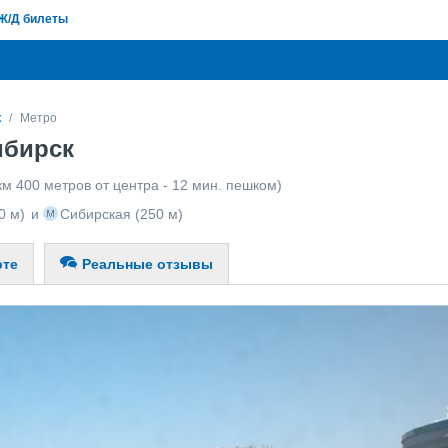
Ж/Д билеты
к
Метро
ибирск
км 400 метров от центра - 12 мин. пешком)
0 м)
и
Сибирская
(250 м)
рте
Реальные отзывы