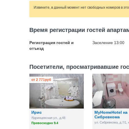
Извините, в данный момент нет свободных номеров в эт
Время регистрации гостей апарта
Регистрация гостей и
Заселение 13:00
отъезд
Посетители, просматривавшие гос
от
2 771
руб
Ирис
MyHomeHotel на
Сибревкома
Ядринцевская ул., д.48
ул. Сибревкома, д.7/1, 
Превосходно 9.4