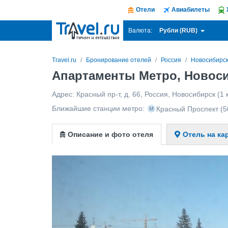
Отели
Авиабилеты
Рубли (RUB)
Валюта:
Travel.ru
Бронирование отелей
Россия
Новосибирс
Апартаменты Метро, Новос
Адрес:
Красный пр-т, д. 66
,
Россия
,
Новосибирск
(1 
Ближайшие станции метро:
Красный Проспект
(5
Описание и фото отеля
Отель на ка