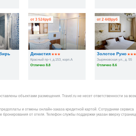
от
3 524
руб
от
2 449
руб
ибирь
Династия
Золотое Руно
Красный пр-т, д.153, корп.А
Зыряновская ул., д. 55
Отлично 8.8
Отлично 8.6
оставлены объектами размещения. Travel.ru не несет ответственности за во
 предоплаты и отмены онлайн-заказа кредитной картой. Сотрудники сервиса
е бронирования от отеля. Телефон службы поддержки указан вверху страниц