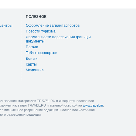
ПОЛЕЗНОЕ
 центры
Оформление загранпаспортов
Новости туризма
Формальности пересечения границ и
документы
Погода
Табло аэропортов
Деньги
Карты
Медицина
льзование материалов TRAVEL.RU в интернете, полное или
казанием названия TRAVEL.RU и активной ссылкой на
www.travel.ru
,
ется письменное разрешение редакции. Полная или частичная
ного разрешения редакции.