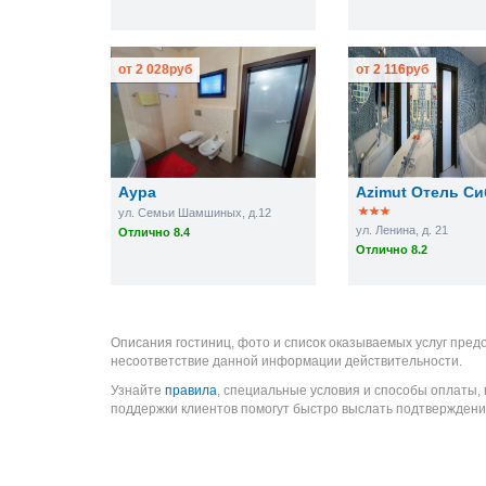
от
2 028
руб
от
2 116
руб
Аура
Azimut Отель С
ул. Семьи Шамшиных, д.12
ул. Ленина, д. 21
Отлично 8.4
Отлично 8.2
Описания гостиниц, фото и список оказываемых услуг пред
несоответствие данной информации действительности.
Узнайте
правила
, специальные условия и способы оплаты,
поддержки клиентов помогут быстро выслать подтверждени