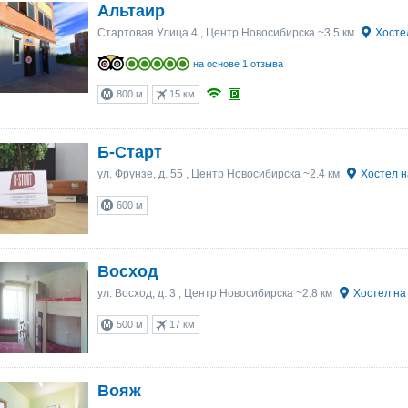
Альтаир
Стартовая Улица 4
, Центр Новосибирска ~3.5 км
Хосте
на основе 1 отзыва
800 м
15 км
Б-Старт
ул. Фрунзе, д. 55
, Центр Новосибирска ~2.4 км
Хостел н
600 м
Восход
ул. Восход, д. 3
, Центр Новосибирска ~2.8 км
Хостел на
500 м
17 км
Вояж