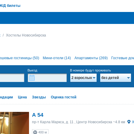
Ж/Д билеты
к
Хостелы Новосибирска
ешевые гостиницы (50)
Мини-отели (14)
Апартаменты (269)
Гостевые дом
Выезд
В номере будут проживать
2 взрослых
без детей
ндации
Цена
Звезды
Оценка гостей
А 54
пр-т Карла Маркса, д. 11
, Центр Новосибирска ~4.8 км
Х
400 м