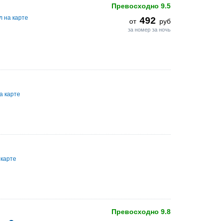
Превосходно
9.5
л на карте
492
от
руб
за номер за ночь
а карте
 карте
Превосходно
9.8