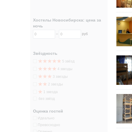
Хостелы Новосибирска: цена за
ночь
–
руб
Звёздность
5 звёзд
4 звезды
3 звезды
2 звезды
1 звезда
без звёзд
Оценка гостей
Идеально
Превосходно
Отлично