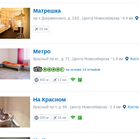
Матрешка
пр-т Дзержинского, д. 14/2
, Центр Новосибирска ~4.4 км
19 км
Метро
Красный пр-кт., д. 71
, Центр Новосибирска ~1.9 км
Хост
на основе 14 отзывов
400 м
17 км
На Красном
Красный пр-т, д. 66
, Центр Новосибирска ~1.4 км
Хостел
100 м
16 км