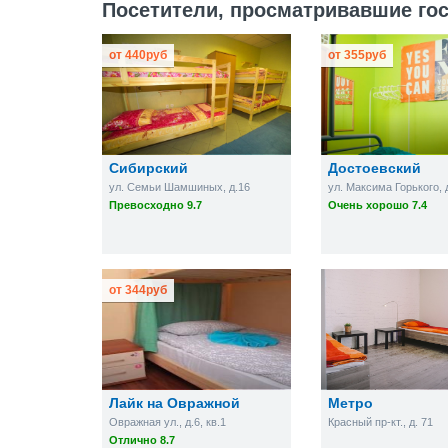
Посетители, просматривавшие гос
от
440
руб
от
355
руб
Сибирский
Достоевский
ул. Семьи Шамшиных, д.16
ул. Максима Горького, 
Превосходно 9.7
Очень хорошо 7.4
от
344
руб
Лайк на Овражной
Метро
Овражная ул., д.6, кв.1
Красный пр-кт., д. 71
Отлично 8.7