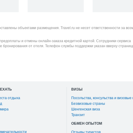
оставлены объектами размещения. Travel.ru не несет ответственности за во
 предоплаты и отмены онлайн-заказа кредитной картой. Сотрудники сервиса
е бронирования от отеля. Телефон службы поддержки указан вверху страниц
ОЕХАТЬ
ВИЗЫ
еста отдыха
Посольства, консульства и визовые
д
Безвизовые страны
 мира
Шенгенская виза
Транзит
ОБМЕН ОПЫТОМ
имечательности
Отзывы туристов