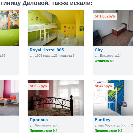
тиницу Деловой, также искали:
от
1 002
руб
Royal Hostel 905
City
д.85
ул. 1905 года, д.23, подъезд 5
ул. Блюхера, д.24
Отлично 8.6
от
622
руб
от
475
руб
Прованс
FunKey
ул. Чаплыгина, д.45
улица Фрунзе, д. 5, стр. 
Превосходно 9.4
Превосходно 9.2