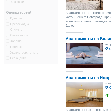
без звёзд
Оценка гостей
Апартаменты - это комфортабе
части Нижнего Новгорода. Пре
Идеально
номерами в отелях очевидны: а
Превосходно
Далее
Отлично
Очень хорошо
Апартаменты на Белин
Хорошо
ул. 
Неплохо
О
Удовлетворительно
Без оценки
Апартаменты на Ижор
Ижор
О
Апартаменты расположены в пе