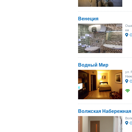
Венеция
Ошар
км
О
Водный Мир
ул. 
Нижн
О
Волжская Набережная
Волж
О