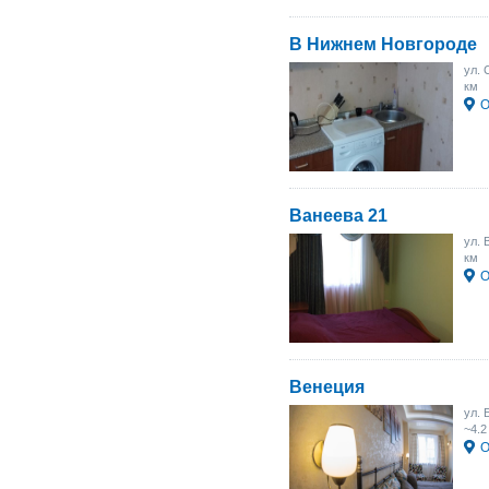
В Нижнем Новгороде
ул. 
км
О
Ванеева 21
ул. 
км
О
Венеция
ул. 
~4.2
О