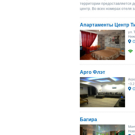
территории предоставляется д
центр. Во всех номерах отеля 
Апартаменты Центр Т
ул. 
Нижн
О
Арго Флэт
Агро
~3.2
О
Багира
Монч
Новг