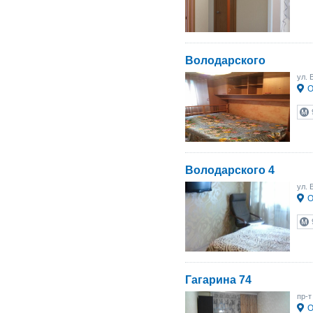
Володарского
ул. 
О
Володарского 4
ул. 
О
Гагарина 74
пр-т
О