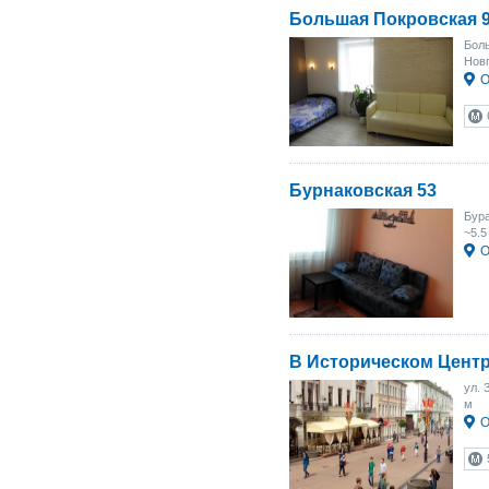
Большая Покровская 
Боль
Новг
О
Бурнаковская 53
Бура
~5.5
О
В Историческом Цент
ул. 
м
О