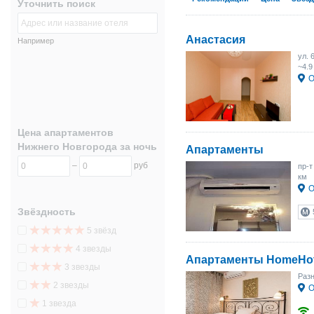
Уточнить поиск
Анастасия
Например
ул. 
~4.9
О
Цена апартаментов
Нижнего Новгорода за ночь
Апартаменты
–
руб
пр-т
км
О
Звёздность
5 звёзд
4 звезды
Апартаменты HomeHot
3 звезды
Раз
2 звезды
О
1 звезда