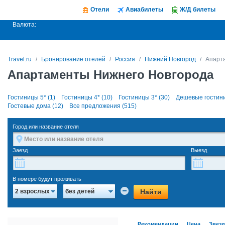
Отели
Авиабилеты
Ж/Д билеты
Валюта:
Travel.ru
Бронирование отелей
Россия
Нижний Новгород
Апарт
Апартаменты Нижнего Новгорода
Гостиницы 5* (1)
Гостиницы 4* (10)
Гостиницы 3* (30)
Дешевые гостини
Гостевые дома (12)
Все предложения (515)
Город или название отеля
Заезд
Выезд
В номере будут проживать
Найти
2 взрослых
без детей
Рекомендации
Цена
Звез