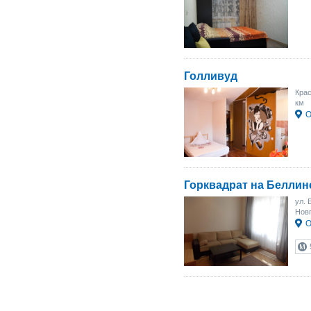
Голливуд
Крас
км
О
Горквадрат на Беллин
ул. 
Новг
О