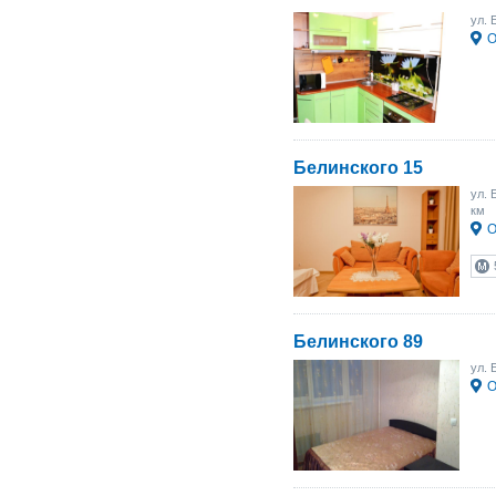
ул. 
О
Белинского 15
ул. 
км
О
Белинского 89
ул. 
О