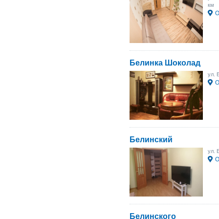
км
О
Белинка Шоколад
ул. 
О
Белинский
ул. 
О
Белинского