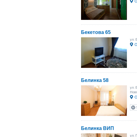
О
Бекетова 65
ул. 
О
Белинка 58
ул. 
Новг
О
Белинка ВИП
ул. 