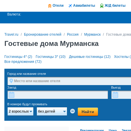
Отели
Авиабилеты
Ж/Д билеты
Валюта:
Travel.ru
Бронирование отелей
Россия
Мурманск
Гостевые дом
Гостевые дома Мурманска
Гостиницы 4* (2)
Гостиницы 3* (10)
Дешевые гостиницы (12)
Хостелы (
Все предложения (72)
Город или название отеля
Заезд
Выезд
В номере будут проживать
Найти
2 взрослых
без детей
Рекомендации
Цена
Звез