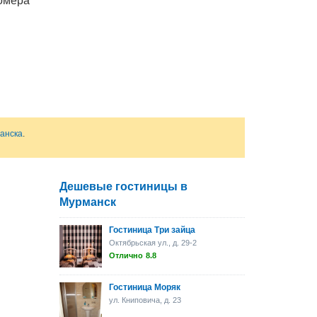
номера
ная
равила
 Данная
анска
.
Дешевые гостиницы в
Мурманск
Гостиница Три зайца
Октябрьская ул., д. 29-2
Отлично
8.8
Гостиница Моряк
ул. Книповича, д. 23