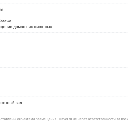
лы
багажа
ещение домашних животных
нкетный зал
оставлены объектами размещения. Travel.ru не несет ответственности за во