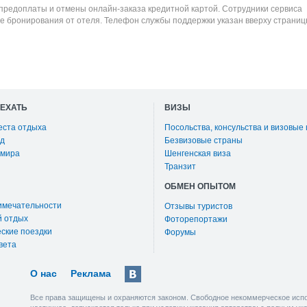
 предоплаты и отмены онлайн-заказа кредитной картой. Сотрудники сервиса
е бронирования от отеля. Телефон службы поддержки указан вверху страниц
ОЕХАТЬ
ВИЗЫ
еста отдыха
Посольства, консульства и визовые
д
Безвизовые страны
 мира
Шенгенская виза
Транзит
ОБМЕН ОПЫТОМ
имечательности
Отзывы туристов
й отдых
Фоторепортажи
ские поездки
Форумы
вета
О нас
Реклама
Все права защищены и охраняются законом. Свободное некоммерческое испо