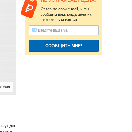
НЕ УСТРАИВАЕТ ЦЕНА?
Оставьте свой e-mail, и мы
сообщим вам, когда цена на
этот отель снизится
СООБЩИТЬ МНЕ!
рафия
 лаундж