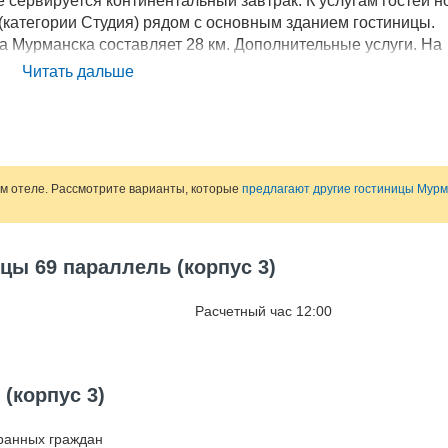
 сервируется континентальный завтрак. К услугам гостей 
 (категории Студия) рядом с основным зданием гостиницы.
 Мурманска составляет 28 км. Дополнительные услуги. На
 площадка. В числе прочих удобств бизнес-центр и бесплат
Читать дальше
заселении иностранным гражданам необходимо предъявить
d-19, выписанной не менее чем 72 часа до заезда гостей. П
них животных допускается по предварительному запросу.
ом отеле. Рассмотрите варианты, которые
предлагают другие гостиницы Мурм
цы 69 параллель (корпус 3)
Расчетный час 12:00
(корпус 3)
ранных граждан