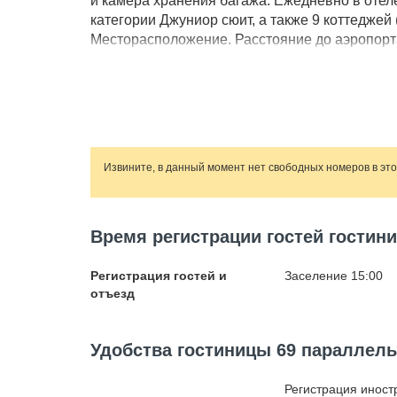
и камера хранения багажа. Ежедневно в отеле
категории Джуниор сюит, а также 9 коттеджей
Месторасположение. Расстояние до аэропорта
территории отеля обустроена детская игровая
частная парковка. Важная информация. При 
справку об отрицательном результате на Covi
размещения с животными. Размещение домаш
услуга может быть платной.
Извините, в данный момент нет свободных номеров в эт
Время регистрации гостей гостини
Регистрация гостей и
Заселение 15:00
отъезд
Удобства гостиницы 69 параллель 
Регистрация иност