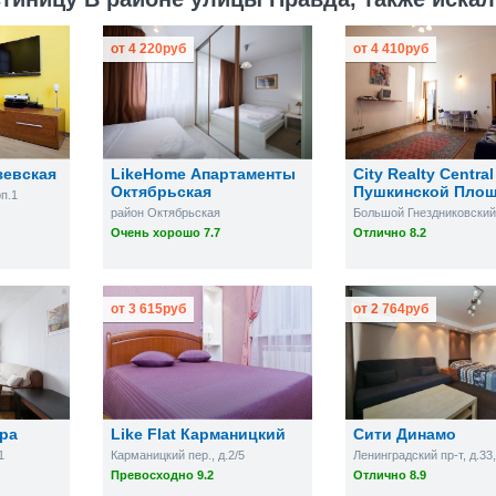
от
4 220
руб
от
4 410
руб
зевская
LikeHome Апартаменты
City Realty Central
Октябрьская
Пушкинской Пло
рп.1
район Октябрьская
Очень хорошо 7.7
Отлично 8.2
от
3 615
руб
от
2 764
руб
ира
Like Flat Карманицкий
Сити Динамо
1
Карманицкий пер., д.2/5
Ленинградский пр-т, д.33,
Превосходно 9.2
Отлично 8.9