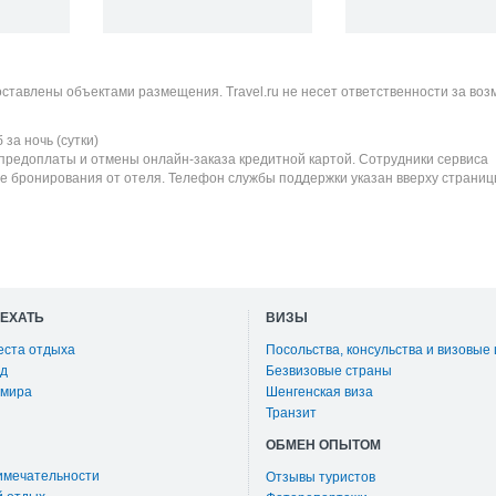
оставлены объектами размещения. Travel.ru не несет ответственности за во
б
за ночь (сутки)
 предоплаты и отмены онлайн-заказа кредитной картой. Сотрудники сервиса
е бронирования от отеля. Телефон службы поддержки указан вверху страниц
ОЕХАТЬ
ВИЗЫ
еста отдыха
Посольства, консульства и визовые
д
Безвизовые страны
 мира
Шенгенская виза
Транзит
ОБМЕН ОПЫТОМ
имечательности
Отзывы туристов