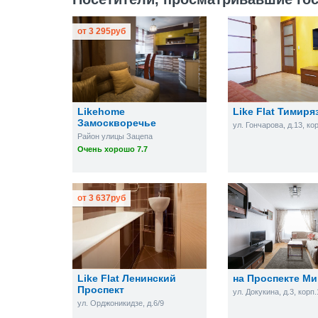
от
3 295
руб
Likehome
Like Flat Тимиря
Замоскворечье
ул. Гончарова, д.13, ко
Район улицы Зацепа
Очень хорошо 7.7
от
3 637
руб
Like Flat Ленинский
на Проспекте М
Проспект
ул. Докукина, д.3, корп.
ул. Орджоникидзе, д.6/9