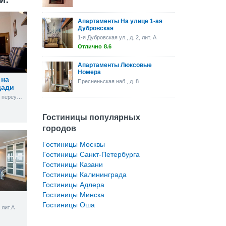
Апартаменты На улице 1-ая
Дубровская
1-я Дубровская ул., д. 2, лит. А
Отлично
8.6
Апартаменты Люксовые
Номера
 на
Пресненьская наб., д. 8
щади
Большой Гнездниковский переулок, д. 10
Гостиницы популярных
городов
Гостиницы Москвы
Гостиницы Санкт-Петербурга
Гостиницы Казани
Гостиницы Калининграда
Гостиницы Адлера
Гостиницы Минска
Гостиницы Оша
 лит.А