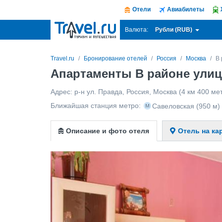
Отели
Авиабилеты
Рубли (RUB)
Валюта:
Travel.ru
Бронирование отелей
Россия
Москва
В
Апартаменты В районе улиц
Адрес:
р-н ул. Правда
,
Россия
,
Москва
(4 км 400 мет
Ближайшая станция метро:
Савеловская
(950 м)
Описание и фото отеля
Отель на ка