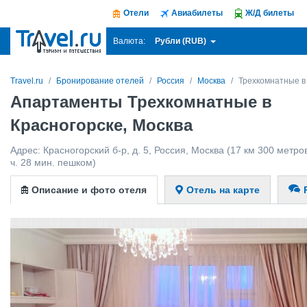
Отели
Авиабилеты
Ж/Д билеты
Рубли (RUB)
Валюта:
Travel.ru
Бронирование отелей
Россия
Москва
Трехкомнатные в
Апартаменты Трехкомнатные в
Красногорске, Москва
Адрес:
Красногорский б-р, д. 5
,
Россия
,
Москва
(17 км 300 метров
ч. 28 мин. пешком)
Описание и фото отеля
Отель на карте