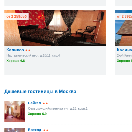
от
2 259
руб
от
2 392
Калипсо
Калина
Наставнический пер., д.18/11, стр.4
2-ой Калин
Хорошо 6.8
Хорошо 6
Дешевые гостиницы в Москва
Байкал
Сельскохозяйственная ул., д.15, корп.1
Хорошо
6.9
Восход