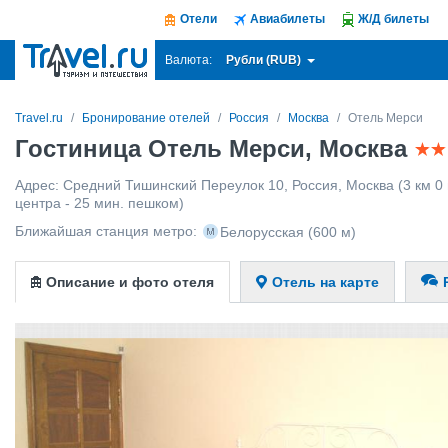
Отели
Авиабилеты
Ж/Д билеты
Рубли (RUB)
Валюта:
Travel.ru
Бронирование отелей
Россия
Москва
Отель Мерси
Гостиница Отель Мерси, Москва
Адрес:
Средний Тишинский Переулок 10
,
Россия
,
Москва
(3 км 0
центра - 25 мин. пешком)
Ближайшая станция метро:
Белорусская
(600 м)
Описание и фото отеля
Отель на карте