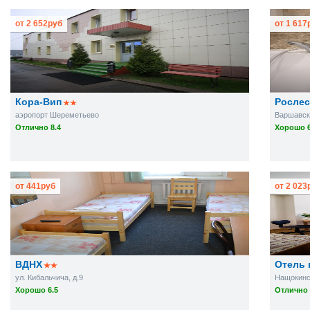
от
2 652
руб
от
1 617
Кора-Вип
Росле
аэропорт Шереметьево
Варшавско
Отлично 8.4
Хорошо 6
от
441
руб
от
2 023
ВДНХ
Отель 
ул. Кибальчича, д.9
Нащокински
Хорошо 6.5
Отлично 