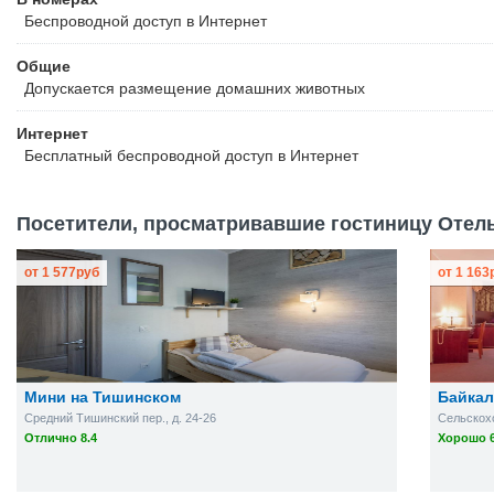
Беспроводной
доступ в Интернет
Общие
Допускается размещение домашних животных
Интернет
Бесплатный
беспроводной доступ в Интернет
Посетители, просматривавшие гостиницу Отель
от
1 577
руб
от
1 163
Мини на Тишинском
Байкал
Средний Тишинский пер., д. 24-26
Сельскохо
Отлично 8.4
Хорошо 6