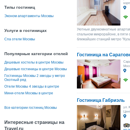
корп
Типы гостиниц
Эконом апартаменты Москвы
Уютные двухкомнатные апартаме
Услуги в гостиницах
спальном микрорайоне, в пяти 
Спа отели Москвы
ближайших станций метро "Кузь
Популярные категории отелей
Гостиница на Саратов
Сара
Дешевые хостелы в центре Москвы
Моск
Дешевые гостиницы в центре Москвы
Гостиницы Москвы 2 звезды у метро
Охотный ряд
Отели Москвы 4 звезды в центре
Мини-отели Москвы в центре
Гостиница Габриэль
ул. 
Все категории гостиниц Москвы
Цент
Интересные страницы на
Travel.ru
на о