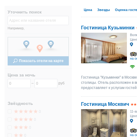
3
4
5
6
7
8
9
3
Цена
Звезды
Оценка гост
Уточнить поиск
10
11
12
13
14
15
16
10
17
18
19
20
21
22
23
17
Гостиница Кузьминки
Например,
Волж
24
25
26
27
28
29
30
24
Цент
31
1
2
3
4
5
6
31
на о
Показать отели на карте
Цена за ночь
Гостиница "Кузьминки" в Москве
столицы. Отель расположен в в
–
руб
предоставляет к услугам гостей 
Звёздность
Гостиница Москвич
0
11-а
Цент
0
0
на о
0