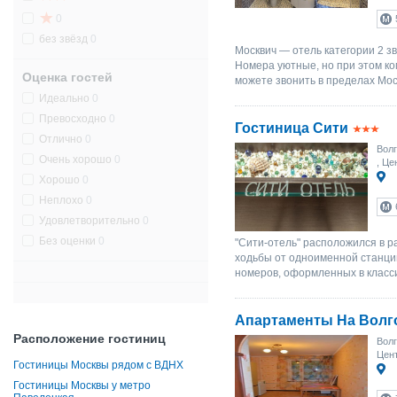
0
без звёзд
0
Москвич — отель категории 2 з
Номера уютные, но при этом к
Оценка гостей
можете звонить в пределах Мо
Идеально
0
Превосходно
0
Гостиница Сити
Отлично
0
Волг
Очень хорошо
0
, Це
Хорошо
0
Неплохо
0
Удовлетворительно
0
Без оценки
0
"Сити-отель" расположился в р
ходьбы от одноименной станци
номеров, оформленных в класси
Апартаменты На Волг
Расположение гостиниц
Волг
Цент
Гостиницы Москвы рядом с ВДНХ
Гостиницы Москвы у метро