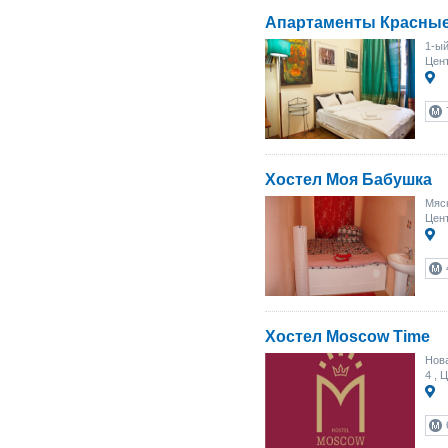
Апартаменты Красные
1-ый
Цент
Хостел Моя Бабушка
Мясн
Цент
Хостел Moscow Time
Нова
4
, Ц