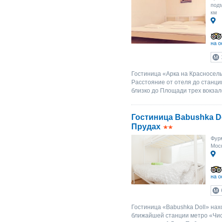
под
км
на о
Гостиница «Арка на Красносель
Расстояние от отеля до станци
близко до Площади трех вокзало
Гостиница Babushka D
Прудах
Фурм
Моск
на о
Гостиница «Babushka Doll» нах
ближайшей станции метро «Чис