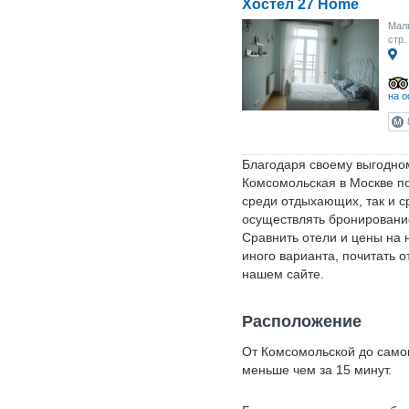
Хостел 27 Home
Малы
стр.
на о
Благодаря своему выгодно
Комсомольская в Москве п
среди отдыхающих, так и с
осуществлять бронировани
Сравнить отели и цены на н
иного варианта, почитать 
нашем сайте.
Расположение
От Комсомольской до самог
меньше чем за 15 минут.