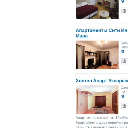
Апартаменты Сити Ин
Мира
райо
Мир
Хостел Апарт Экспрес
Даев
~2.4
Апарт-отель состоит из 12 обу
Апартаменты Даев переулок ра
от Чистых прудов, Сретенского 