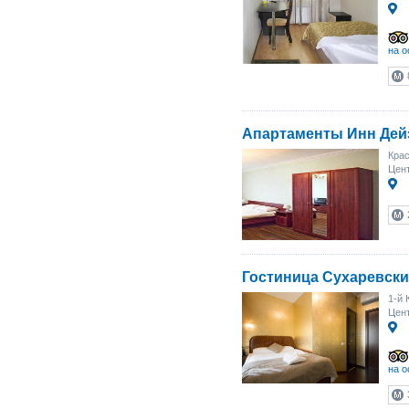
на о
Апартаменты Инн Дей
Крас
Цент
Гостиница Сухаревск
1-й 
Цент
на о