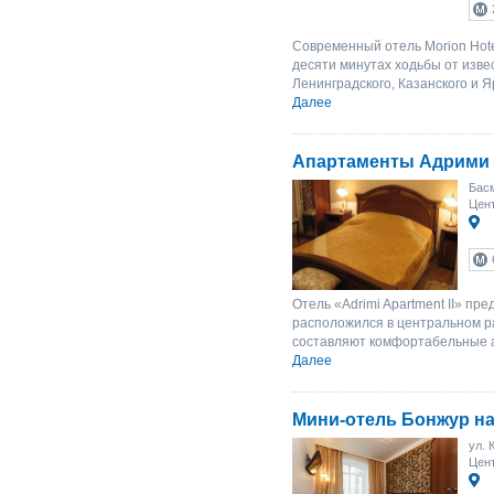
Современный отель Morion Hote
десяти минутах ходьбы от изв
Ленинградского, Казанского и Я
Далее
Апартаменты Адрими I
Басм
Цент
Отель «Adrimi Apartment II» пр
расположился в центральном р
составляют комфортабельные а
Далее
Мини-отель Бонжур на
ул. 
Цен