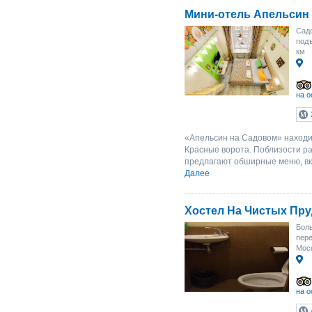
Мини-отель Апельсин
Садо
подъ
км
на о
«Апельсин на Садовом» находит
Красные ворота. Поблизости р
предлагают обширные меню, вк
Далее
Хостел На Чистых Пру
Бол
пере
Моск
на о