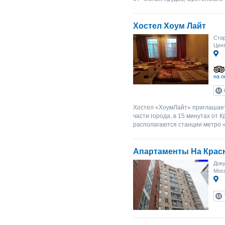
Хостел Хоум Лайт
Стар
Цент
на о
Хостел «ХоумЛайт» приглашает
части города, в 15 минутах от
располагаются станции метро «
Апартаменты На Крас
Доку
Мос