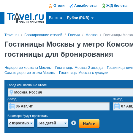
Отели
Авиабилеты
Ж/Д билеты
Рубли (RUB)
Валюта:
Travel.ru
Бронирование отелей
Россия
Москва
Гостиницы Москв
Гостиницы Москвы у метро Комсо
гостиницы для бронирования
Недорогие хостелы Москвы
Гостиницы Москвы 2 звезды
Гостиницы южн
Самые дорогие отели Москвы
Гостиницы Москвы с джакузи
Город или название отеля
Заезд
Выезд
Август
2026
В номере будут проживать
Пн
Вт
Ср
Чт
Пт
Сб
Вс
Пн
Найти
2 взрослых
без детей
27
28
29
30
31
1
2
27