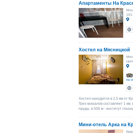
Апартаменты На Крас
Моск
10/1
Хостел на Мясницкой
Мясн
Цент
на о
Хостел находится в 2,5 км от 
Трех вокзалов составляет 1 км
пруды, в 500 м - институт глаз
Мини-отель Арка на К
Крас