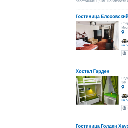
расстояние 1,5 км. Поблизости 
Гостиница Елоховски
Спар
Моск
на о
Хостел Гарден
Садо
5/9
,
на о
Гостиница Голден Хау