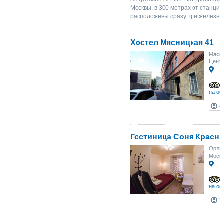
Москвы, в 300 метрах от станц
расположены сразу три железн
Хостел Мясницкая 41
Мясн
Цент
на о
Гостиница Соня Крас
Орли
Моск
на о