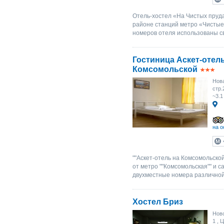
Отель-хостел «На Чистых пруда
районе станций метро «Чистые
номеров отеля использованы св
Гостиница Аскет-отель
Комсомольской
Нова
стр.
~3.1
на о
""Аскет-отель на Комсомольской
от метро ""Комсомольская"" и 
двухместные номера различной 
Хостел Бриз
Ново
1
, Ц