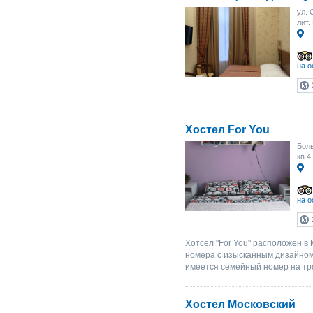
ул. 
лит.
на о
Хостел For You
Боль
кв.4
на о
Хотсел "For You" расположен в
номера с изысканным дизайном.
имеется семейный номер на тро
Хостел Московский