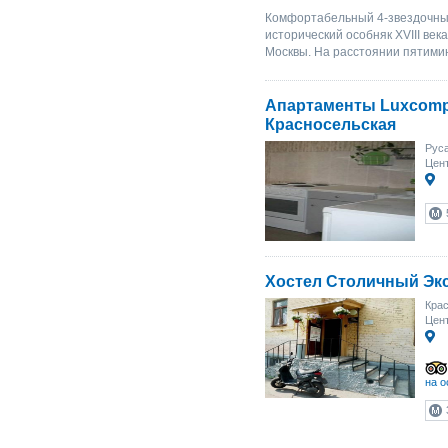
Комфортабельный 4-звездочны
исторический особняк XVIII века
Москвы. На расстоянии пятимин
Апартаменты Luxcom
Красносельская
Руса
Цент
Хостел Столичный Эк
Крас
Цент
на о