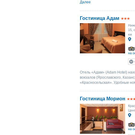
Далее
Гостиница Адам
Нижн
15, 
км
на о
Отель «Адам» (Adam Hotel) нах
вокзалов (Ярославского, Казанс
«Красносельская». Удобные но
Гостиница Морион
Крас
Цент
на о