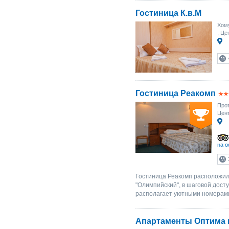
Гостиница К.в.М
Хому
, Це
Гостиница Реакомп
Прот
Цент
на о
Гостиница Реакомп расположила
"Олимпийский", в шаговой дост
располагает уютными номерами
Апартаменты Оптима 