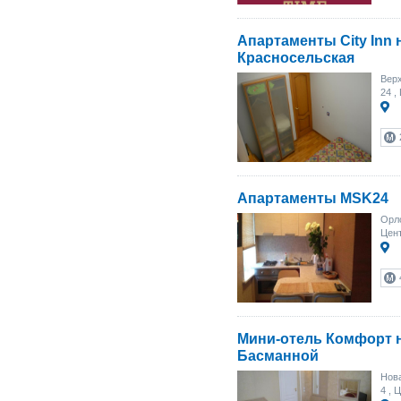
Апартаменты City Inn 
Красносельская
Верх
24
,
Апартаменты MSK24
Орло
Цент
Мини-отель Комфорт 
Басманной
Нова
4
, Ц