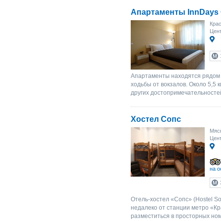
Апартаменты InnDays 
Крас
Цент
Апартаменты находятся рядом с
ходьбы от вокзалов. Около 5,5
других достопримечательностей 
Хостел Сопс
Мясн
Цент
на о
Отель-хостел «Сопс» (Hostel S
недалеко от станции метро «Кр
разместиться в просторных ном