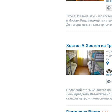
на о
Time at the Red Gate - это хос
в Москве. Рядом находится ста
До исторических и культурных о
Хостел A-Хостел на Тр
ул. 
подъ
км
на о
Недорогой отель «A-Хостел на 
Ленинградского, Казанского и 
станция метро – «Комсомольска
Гостиница Волга