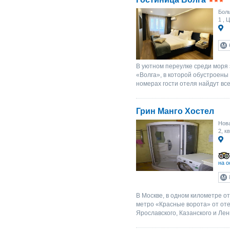
Боль
1
, Ц
В уютном переулке среди моря 
«Волга», в которой обустроены
номерах гости отеля найдут вс
Грин Манго Хостел
Нова
2, кв
на о
В Москве, в одном километре о
метро «Красные ворота» от отел
Ярославского, Казанского и Лен