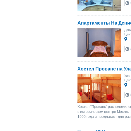
Апартаменты На Дени
Дени
Цент
Хостел Прованс на Ул
Улан
Цент
Хостел "Прованс" расположилс
в историческом центре Москвы.
1900 года и предлагает для ра