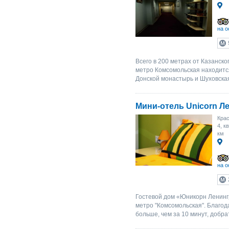
на о
Всего в 200 метрах от Казанско
метро Комсомольская находитс
Донской монастырь и Шуховска
Мини-отель Unicorn Л
Крас
4, к
км
на о
Гостевой дом «Юникорн Ленинг
метро "Комсомольская". Благод
больше, чем за 10 минут, добра