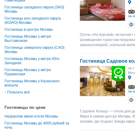
Павелецкая
Гостиницы западного округа (ЗАО)
Москвы
на о
Гостиницы юго-западного округа
(ЮЗАО) Москвы
Гостиницы в центре Москвы
Отель «На Курской» встречает 
Гостиницы Москвы у метро
размещения туристам предлаг
Выставочная
звукоизоляцией, спальной мебе
Гостиницы северного округа (САО)
Москвы
Гостиницы Москвы у метро Юго-
Гостиница Садовое к
Западная
пр-т
Гостиницы Москвы у метро
Моск
Пушкинская
Гостиницы Москвы у Казанского
вокзала
на о
↓
Показать всё
Гостиницы по цене
Садовое Кольцо — отель для д
Недорогие мини-отели Москвы
Мира в самом центре Москвы. В
залами, где подают блюда европ
Гостиницы Москвы до 4000 рублей за
ночь