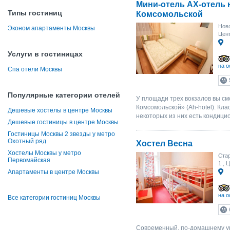
Мини-отель АХ-отель 
Типы гостиниц
Комсомольской
Ново
Эконом апартаменты Москвы
Цент
Услуги в гостиницах
на о
Спа отели Москвы
Популярные категории отелей
У площади трех вокзалов вы см
Комсомольской» (Ah-hotel). Кл
Дешевые хостелы в центре Москвы
некоторых из них есть кондици
Дешевые гостиницы в центре Москвы
Гостиницы Москвы 2 звезды у метро
Охотный ряд
Хостел Весна
Хостелы Москвы у метро
Стар
Первомайская
1
, Ц
Апартаменты в центре Москвы
на о
Все категории гостиниц Москвы
Современный, по-домашнему у