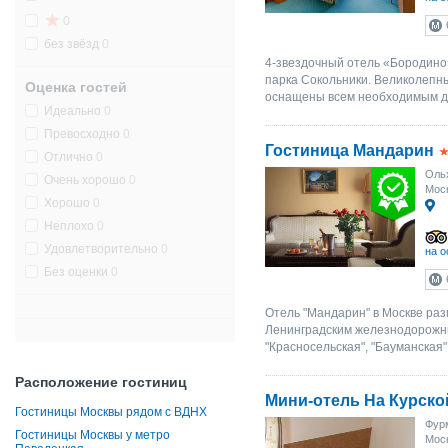
0
без звёзд
0
4-звездочный отель «Бородино»
парка Сокольники. Великолепны
Оценка гостей
оснащены всем необходимым д
Идеально
0
Превосходно
0
Гостиница Мандарин
Отлично
0
Ольх
Очень хорошо
0
Моск
Хорошо
0
Неплохо
0
Удовлетворительно
0
на о
Без оценки
0
Отель "Мандарин" в Москве раз
Ленинградским железнодорожны
"Красносельская", "Бауманская"
Расположение гостиниц
Мини-отель На Курско
Гостиницы Москвы рядом с ВДНХ
Фурм
Гостиницы Москвы у метро
Моск