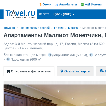
Отели
Авиабилеты
Ж/Д билеты
Рубли (RUB)
Валюта:
Travel.ru
Бронирование отелей
Россия
Москва
Маллиот Монетч
Апартаменты Маллиот Монетчики, 
Адрес:
3-й Монетчиковский пер., д. 17
,
Россия
,
Москва
(2 км 500 
центра - 21 мин. пешком)
Ближайшие станции метро:
Добрынинская
(500 м)
,
Серпух
и
Павелецкая
(600 м)
Описание и фото отеля
Отель на карте