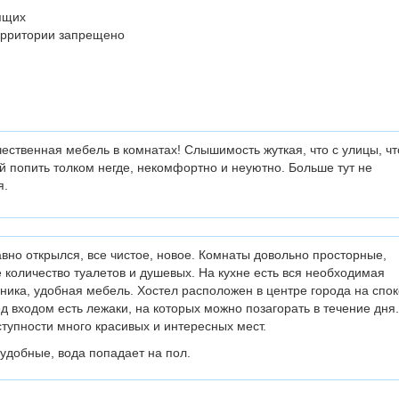
ящих
ерритории запрещено
ественная мебель в комнатах! Слышимость жуткая, что с улицы, чт
й попить толком негде, некомфортно и неуютно. Больше тут не
я.
вно открылся, все чистое, новое. Комнаты довольно просторные,
 количество туалетов и душевых. На кухне есть вся необходимая
ника, удобная мебель. Хостел расположен в центре города на спо
д входом есть лежаки, на которых можно позагорать в течение дня.
тупности много красивых и интересных мест.
удобные, вода попадает на пол.