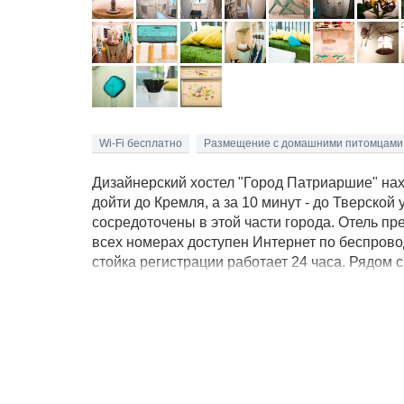
Wi-Fi бесплатно
Размещение с домашними питомцами
Дизайнерский хостел "Город Патриаршие" нах
дойти до Кремля, а за 10 минут - до Тверско
сосредоточены в этой части города. Отель пр
всех номерах доступен Интернет по беспровод
стойка регистрации работает 24 часа. Рядом
любой вкус. Постояльцы могут бесплатно восп
Курить можно только в специально отведенны
согласованию с администрацией.