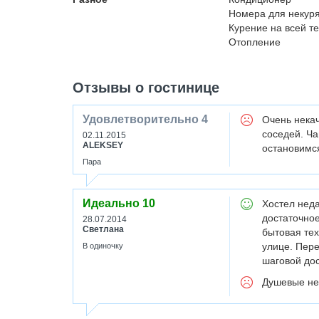
Номера для некур
Курение на всей т
Отопление
Отзывы о гостинице
Удовлетворительно
4
Очень некач
соседей. Ча
02.11.2015
ALEKSEY
остановимс
Пара
Идеально
10
Хостел неда
достаточное
28.07.2014
Светлана
бытовая тех
улице. Пере
В одиночку
шаговой дос
Душевые не