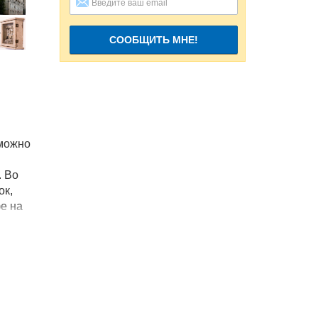
СООБЩИТЬ МНЕ!
 можно
. Во
ок,
е на
нспорт.
льному