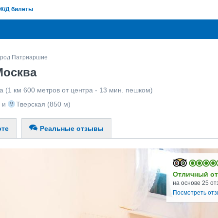
Ж/Д билеты
ород Патриаршие
Москва
а
(1 км 600 метров от центра - 13 мин. пешком)
и
Тверская
(850 м)
рте
Реальные отзывы
Отличный от
на основе 25 от
Посмотреть от