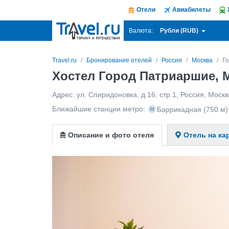
Отели
Авиабилеты
Рубли (RUB)
Валюта:
Travel.ru
Бронирование отелей
Россия
Москва
Г
Хостел Город Патриаршие, 
Адрес:
ул. Спиридоновка, д.16, стр.1
,
Россия
,
Москв
Ближайшие станции метро:
Баррикадная
(750 м)
Описание и фото отеля
Отель на ка