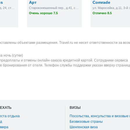
us
Арт
Comrade
Малая Бронная улица, д. 24, стр. 4
Староконюшенный пер., д.41, стр.2, кв.19
ул. Маросейка, д.11, 3-й 
Очень хорошо 7.5
Отлично 8.5
оставлены объектами размещения. Travel.ru не несет ответственности за во
а ночь (сутки)
 предоплаты и отмены онлайн-заказа кредитной картой. Сотрудники сервиса
е бронирования от отеля. Телефон службы поддержки указан вверху страниц
ОЕХАТЬ
ВИЗЫ
еста отдыха
Посольства, консульства и визовые
д
Безвизовые страны
 мира
Шенгенская виза