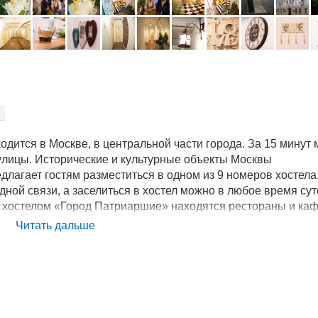
одится в Москве, в центральной части города. За 15 минут
й улицы. Исторические и культурные объекты Москвы
едлагает гостям разместиться в одном из 9 номеров хостела
ной связи, а заселиться в хостел можно в любое время сут
 с хостелом «Город Патриаршие» находятся рестораны и каф
ользоваться утюгом, вызвать такси, взять в аренду велотра
Читать дальше
х зонах, животных разрешено брать с собой по предварите