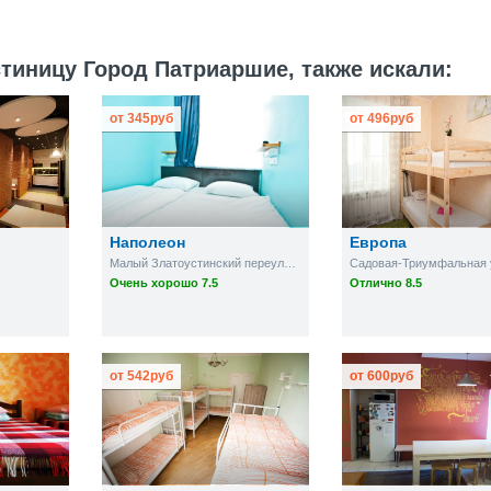
тиницу Город Патриаршие, также искали:
от
345
руб
от
496
руб
Наполеон
Европа
Малый Златоустинский переулок, д. 2, 4-ый этаж
Очень хорошо 7.5
Отлично 8.5
от
542
руб
от
600
руб