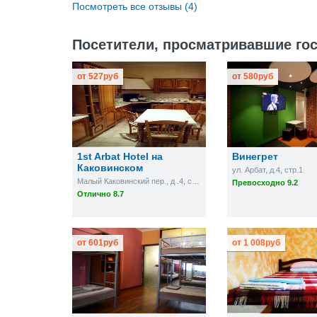
Посмотреть все отзывы (4)
Посетители, просматривавшие гос
от
527
руб
от
580
руб
1st Arbat Hotel на
Винегрет
Каковинском
ул. Арбат, д.4, стр.1
Малый Каковинский пер., д .4, стр. 1, кв. 8
Превосходно 9.2
Отлично 8.7
от
601
руб
от
1 008
руб