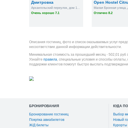
Дмитровка
Open Hostel Citr
Архангельский переулок, дом 11/16 стр.4, 5 подъезд, кв. 57, 1-ый этаж, домофон 157
Очень хорошо 7.1
Отлично 8.2
Описания гостиниц, фото и список оказываемых услуг пред
несоответствие данной информации действительности.
Минимальная стоимость за прошедший месяц -
502,01
руб
з
Узнайте
правила
, специальные условия и способы оплаты,
поддержки клиентов помогут быстро выслать подтверждени
БРОНИРОВАНИЯ
КУДА П
Бронирование гостиниц
Выбор м
Покупка авиабилетов
Новый го
Ж/Д билеты
Курорты