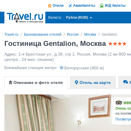
Отели
Авиабилеты
Ж/Д билеты
Рубли (RUB)
Валюта:
Travel.ru
Бронирование отелей
Россия
Москва
Gentalion
Гостиница Gentalion, Москва
Адрес:
1-я Брестская ул., д.38, стр.1
,
Россия
,
Москва
(2 км 800 м
центра - 24 мин. пешком)
Ближайшая станция метро:
Белорусская
(450 м)
Описание и фото отеля
Отель на карте
Очень х
на основ
Посмотр