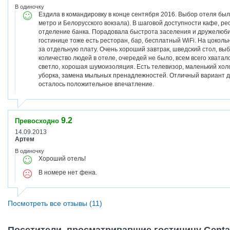
В одиночку
Ездила в командировку в конце сентября 2016. Выбор отеля был
метро и Белорусского вокзала). В шаговой доступности кафе, р
отделение банка. Порадовала быстрота заселения и дружелюб
гостинице тоже есть ресторан, бар, бесплатный WiFi. На цоколь
за отдельную плату. Очень хороший завтрак, шведский стол, вы
количество людей в отеле, очередей не было, всем всего хватал
светло, хорошая шумоизоляция. Есть телевизор, маленький хол
уборка, замена мыльных пренадлежностей. Отличный вариант д
осталось положительное впечатление.
9.2
Превосходно
14.09.2013
Артем
В одиночку
Хороший отель!
В номере нет фена.
Посмотреть все отзывы (11)