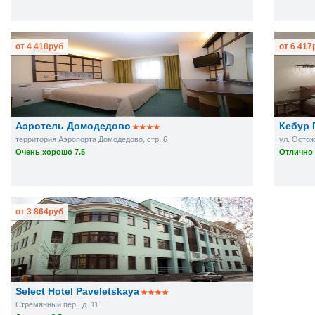
от
4 418
руб
от
6 417
Аэротель Домодедово
Кебур 
территория Аэропорта Домодедово, стр. 6
ул. Остоже
Очень хорошо 7.5
Отлично 
от
3 864
руб
Select Hotel Paveletskaya
Стремянный пер., д. 11