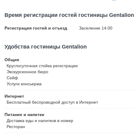
всей территории отеля - бесплатный доступ к интернету Wi-Fi. 
безопасного проживания гостей. Есть бдительная и внимательна
Время регистрации гостей гостиницы Gentalion
видеонаблюдение, соблюдаются все требования пожарной безоп
систем.
Регистрация гостей и отъезд
Заселение 14:00
Удобства гостиницы Gentalion
Общие
Круглосуточная стойка регистрации
Экскурсионное бюро
Сейф
Услуги консьержа
Интернет
Бесплатный
беспроводной доступ в Интернет
Питание и напитки
Доставка еды и напитков в номер
Ресторан