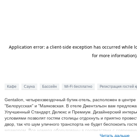
Кафе
Сауна
Бассейн
Wi-Fi бесплатно
Регистрация гостей 
Gentalion, четырехзвездочный бутик-отель, расположен в центр
"Белорусская" и "Маяковская. В отеле Джентэльон вам предложа
Улучшенный Стандарт, Делюкс и Премиум. Дизайнерский интерь
условиями позволят гостям столицы отдохнуть и приятно провес
двор, так что шум уличного транспорта не будет беспокоить го
мрамором. Все номера оборудованы в соответствии с современ
Читать дальше
климат-контроля, индивидуальные сейфы, телевизоры с возможн