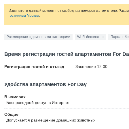
Извините, в данный момент нет свободных номеров в этом отеле. Расс
гостиницы Москвы
.
Размещение с домашними питомцами
Wi-Fi бесплатно
Паркинг б
Время регистрации гостей апартаментов For D
Регистрация гостей и отъезд
Заселение 12:00
Удобства апартаментов For Day
В номерах
Беспроводной
доступ в Интернет
Общие
Допускается размещение домашних животных