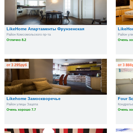
LikeHome Апартаменты Фрунзенская
LikeHo
Район Комсомольского пр-та
Район ул
Отлично 8.2
Очень хо
от
3 295
руб
от
3 888
Likehome Замоскворечье
Four S
Район улицы Зацепа
Кондратье
Очень хорошо 7.7
Очень хо