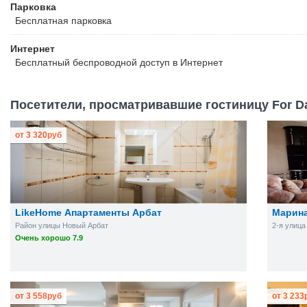
Парковка
Бесплатная
парковка
Интернет
Бесплатный
беспроводной доступ в Интернет
Посетители, просматривавшие гостиницу For Da
от
3 320
руб
LikeHome Апартаменты Арбат
Марина
Район улицы Новый Арбат
2-я улица
Очень хорошо 7.9
от
3 558
руб
от
3 233