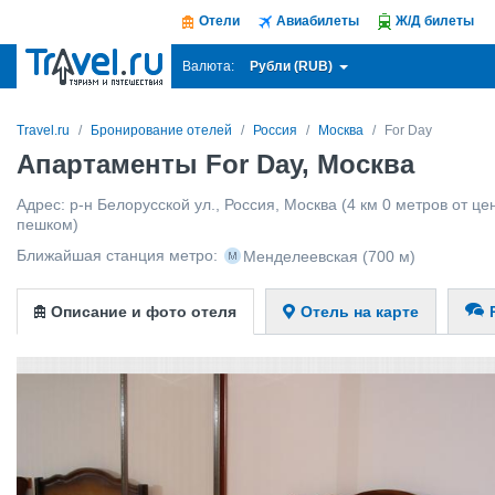
Отели
Авиабилеты
Ж/Д билеты
Рубли (RUB)
Валюта:
Travel.ru
Бронирование отелей
Россия
Москва
For Day
Апартаменты For Day, Москва
Адрес:
р-н Белорусской ул.
,
Россия
,
Москва
(4 км 0 метров от цен
пешком)
Ближайшая станция метро:
Менделеевская
(700 м)
Описание и фото отеля
Отель на карте