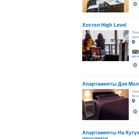
Хостел High Level
Прес
Цент
на о
Апартаменты Для Мо
Орша
Моск
Апартаменты На Куту
проспекте