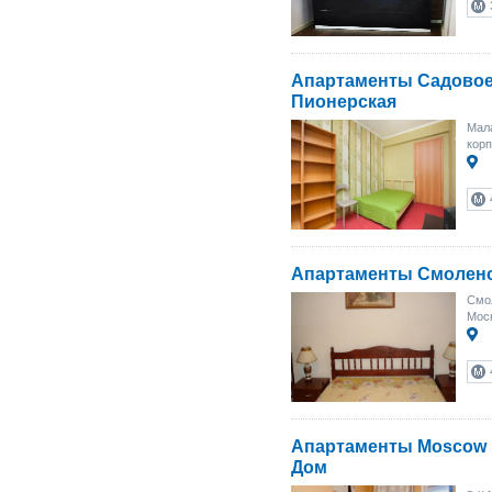
Апартаменты Садовое
Пионерская
Мала
корп
Апартаменты Смолен
Смол
Моск
Апартаменты Moscow 
Дом