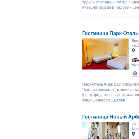
ходьбы от станции метро «Кие
Киевский вокзал и торговый цен
Гостиница Парк-Отел
Боль
стр.
на о
Парк-Отель Фили расположился
"Багратионовская", в непосред
фонд представлен уютными но
кондиционером...
Далее
Гостиница Новый Арб
ул. 
Моск