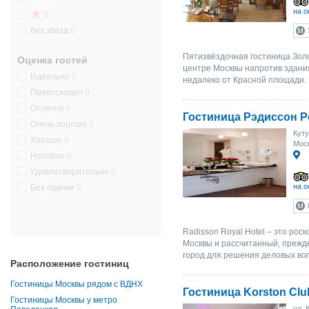
на о
0
без звёзд
0
Пятизвёздочная гостиница Зол
Оценка гостей
центре Москвы напротив здани
Идеально
0
недалеко от Красной площади.
Превосходно
0
Отлично
0
Гостиница Рэдиссон Р
Очень хорошо
0
Куту
Хорошо
0
Моск
Неплохо
0
Удовлетворительно
0
на о
Без оценки
0
Radisson Royal Hotel – это ро
Москвы и рассчитанный, прежде
город для решения деловых воп
Расположение гостиниц
Гостиницы Москвы рядом с ВДНХ
Гостиница Korston Clu
Гостиницы Москвы у метро
ул. 