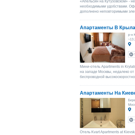
«Апельсин на Кутузовском» - н
необходимыми удобствами. Офо
дополнено неповторимыми элем
Апартаменты В Крыла
р-н 
~13.
Мини-отель Apartments in Kryl
на западе Москвы, недалеко от
беспроводной высокоскоростно
Апартаменты На Киев
Бере
Моск
Отель Kvart Apartments at Kievs