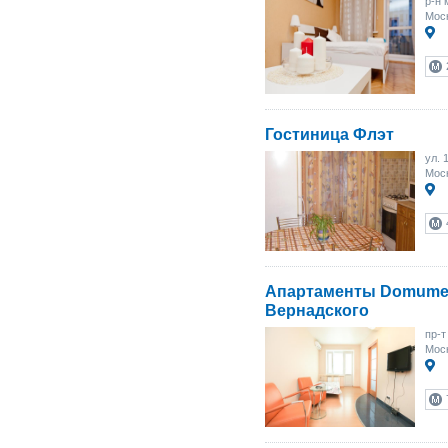
р-н
Моск
Гостиница Флэт
ул. 
Мос
Апартаменты Domumet
Вернадского
пр-т
Моск