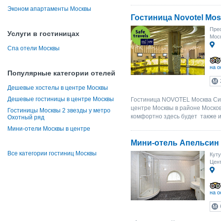
Эконом апартаменты Москвы
Гостиница Novotel Mos
Прес
Услуги в гостиницах
Моск
Спа отели Москвы
на о
Популярные категории отелей
Дешевые хостелы в центре Москвы
Дешевые гостиницы в центре Москвы
Гостиница NOVOTEL Москва Сит
центре Москвы в районе Москов
Гостиницы Москвы 2 звезды у метро
комфортно здесь будет также и
Охотный ряд
Мини-отели Москвы в центре
Мини-отель Апельсин 
Все категории гостиниц Москвы
Куту
Цент
на о