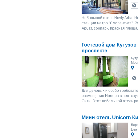
Небольшой отель Noviy Arbat Ho
станции метро "Смоленская".
Арбат, зоопарк, Красная площа
Гостевой дом Кутузов
проспекте
Куту
Мос
Для деловых и особо требовате
размещения Номера в пентхаус
Сити. Этот небольшой отель ра
Мини-отель Unicorn К
Бере
Цент