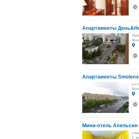
Апартаменты День&Н
Парт
Моск
Апартаменты Smolens
р-н 
Моск
Мини-отель Апельсин 
улиц
1, а