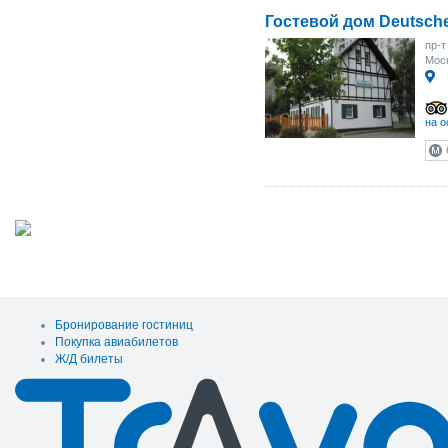
Гостевой дом Deutsch
пр-т
Моск
на о
Бронирование гостиниц
Покупка авиабилетов
Ж/Д билеты