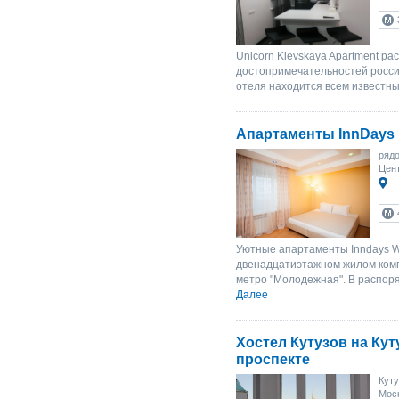
Unicorn Kievskaya Apartment р
достопримечательностей россий
отеля находится всем известны
Апартаменты InnDays
ряд
Цент
Уютные апартаменты Inndays 
двенадцатиэтажном жилом комп
метро "Молодежная". В распор
Далее
Хостел Кутузов на Ку
проспекте
Куту
Мос