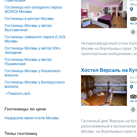
Павелецкая
Моск
Гостиницы юго-западного округа
(ЮЗАО) Москвы
Гостиницы в центре Москвы
на о
Гостиницы Москвы у метро
Выставочная
Гостиницы северного округа (САО)
Москвы
Четырехзвездочный отель Kors
Гостиницы Москвы у метро Юго-
Москве на Воробьевых горах. Э
Западная
транспортным сообщением с ис
Гостиницы Москвы у метро
Пушкинская
Хостел Версаль на Ку
Гостиницы Москвы у Казанского
вокзала
пл. 
Гостиницы Москвы у Белорусского
Моск
вокзала
↓
Показать всё
на о
Гостиницы по цене
Недорогие мини-отели Москвы
Гостинный дом "Версаль на Кутуз
расположенный в экологически 
Москвы: на Воробьевых горах и 
Типы гостиниц