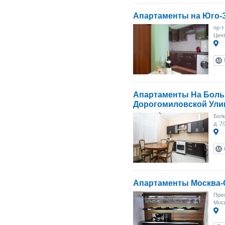
Апартаменты на Юго-
пр-т
Цент
Апартаменты На Бол
Дорогомиловской Ули
Боль
д. 7/
Апартаменты Москва-
Прес
Моск