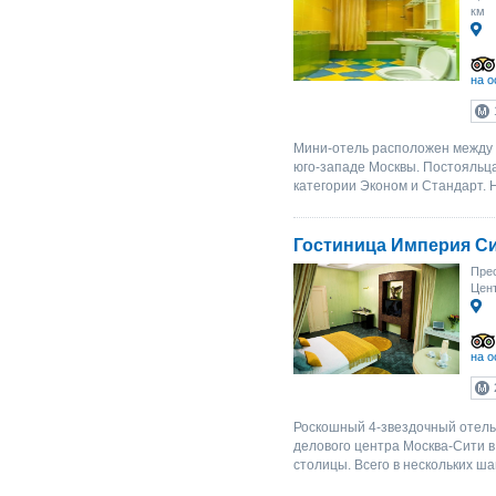
км
на о
Мини-отель расположен между 
юго-западе Москвы. Постояльц
категории Эконом и Стандарт. 
Гостиница Империя С
Прес
Цент
на о
Роскошный 4-звездочный отель
делового центра Москва-Сити в
столицы. Всего в нескольких ша