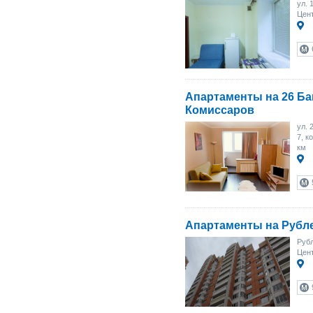
ул. 
Цен
Апартаменты на 26 Ба
Комиссаров
ул. 
7, к
км
Апартаменты на Рубл
Рубл
Цент