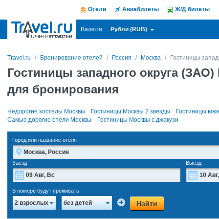
Отели
Авиабилеты
Ж/Д билеты
Рубли (RUB)
Валюта:
Travel.ru
Бронирование отелей
Россия
Москва
Гостиницы запад
Гостиницы западного округа (ЗАО)
для бронирования
Недорогие хостелы Москвы
Гостиницы Москвы 2 звезды
Гостиницы южн
Самые дорогие отели Москвы
Гостиницы Москвы с джакузи
Город или название отеля
Заезд
Выезд
Август
2026
В номере будут проживать
Пн
Вт
Ср
Чт
Пт
Сб
Вс
Пн
Найти
2 взрослых
без детей
27
28
29
30
31
1
2
27