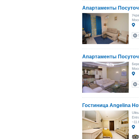
Апартаменты Посуточ
Укра
Моск
Апартаменты Посуточ
Бере
Моск
Гостиница Angelina Ho
Ulit
Entr
~11.