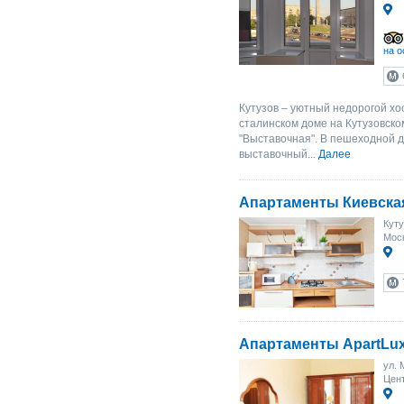
на о
Кутузов – уютный недорогой хо
сталинском доме на Кутузовско
"Выставочная". В пешеходной 
выставочный...
Далее
Апартаменты Киевска
Куту
Моск
Апартаменты ApartLux
ул. 
Цент