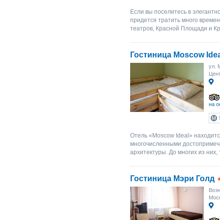
Если вы поселитесь в элегантн
придется тратить много време
театров, Красной Площади и Кре
Гостиница Moscow Idea
ул. 
Цент
на о
Отель «Moscow Ideal» находитс
многочисленными достопримеч
архитектуры. До многих из них,
Гостиница Мэри Голд
Возн
Мос