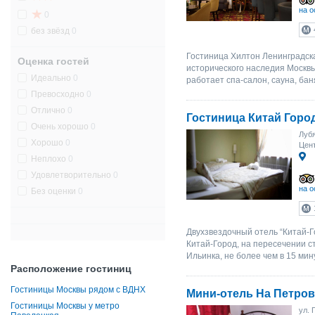
на о
0
без звёзд
0
Гостиница Хилтон Ленинградска
Оценка гостей
исторического наследия Москвы,
Идеально
0
работает спа-салон, сауна, бан
Превосходно
0
Отлично
0
Гостиница Китай Горо
Очень хорошо
0
Лубя
Хорошо
0
Цент
Неплохо
0
Удовлетворительно
0
на о
Без оценки
0
Двухзвездочный отель “Китай-Г
Китай-Город, на пересечении с
Ильинка, не более чем в 15 мин
Расположение гостиниц
Гостиницы Москвы рядом с ВДНХ
Мини-отель На Петров
Гостиницы Москвы у метро
ул. 