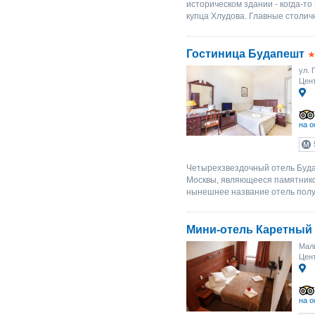
историческом здании - когда-т
купца Хлудова. Главные столич
Гостиница Будапешт
ул. 
Цент
на о
Четырехзвездочный отель Буда
Москвы, являющееся памятником
нынешнее название отель получ
Мини-отель Каретный
Малы
Цент
на о