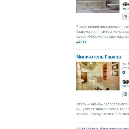
на о
В зоне пешей доступности от 
благоустроенный комплекс апа
метро «Новокузнецкая» находит
Далее
Мини-отель Гавана
ул. 
стр.
на о
Отель «Гавана» расположился в
минутах от знаменитого Старог
Кремля. К услугам гостей беспла