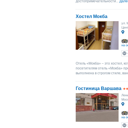
достопримечательности...
Дале
Хостел Мокба
ул. 
Цент
на о
Отель «Мокба» – это хостел, к
посетителям отель «Мокба» пр
выполнена в строгом стиле, ван
Гостиница Варшава
Лени
Моск
на о