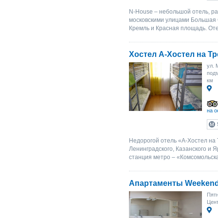
N-House – небольшой отель, р
московскими улицами Большая 
Кремль и Красная площадь. Оте
Хостел A-Хостел на Тр
ул. 
подъ
км
на о
Недорогой отель «A-Хостел на 
Ленинградского, Казанского и 
станция метро – «Комсомольска
Апартаменты Weekend
Пятн
Цент