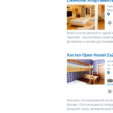
LikeHome Апартамент
Рай
Моск
Всего в сотне метров от одной
Тверской - расположены апарт
До Кремля и прочих достоприме
Хостел Open Hostel Z
малы
10, 
км
на о
Уютный и гостеприимный хосте
Москвы. Постояльцам гостиницы
Большой театр, великолепный К