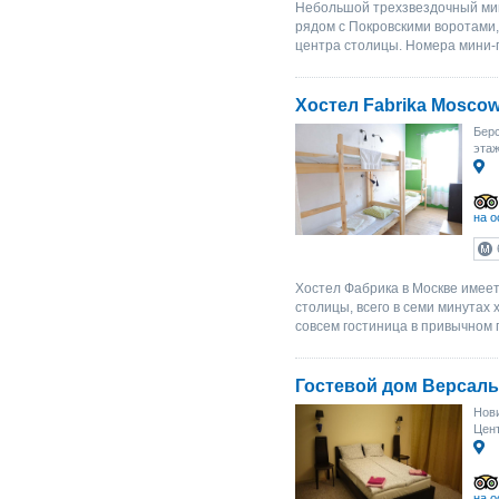
Небольшой трехзвездочный мин
рядом с Покровскими воротами
центра столицы. Номера мини-
Хостел Fabrika Moscow
Берс
этаж
на о
Хостел Фабрика в Москве имеет
столицы, всего в семи минутах х
совсем гостиница в привычном 
Гостевой дом Версаль
Нови
Цент
на о