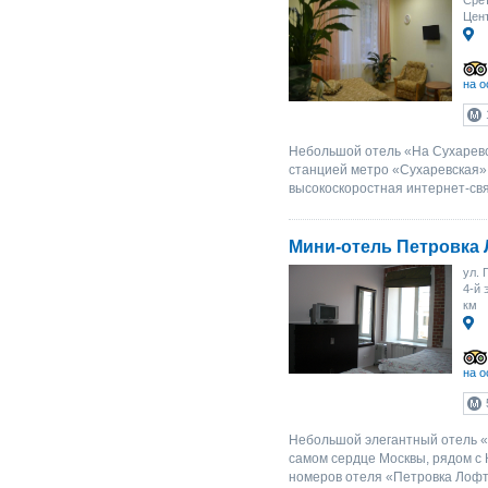
Срет
Цент
на о
Небольшой отель «На Сухаревс
станцией метро «Сухаревская»
высокоскоростная интернет-свя
Мини-отель Петровка
ул. 
4-й 
км
на о
Небольшой элегантный отель «П
самом сердце Москвы, рядом с
номеров отеля «Петровка Лофт»