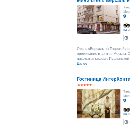
Мини-отель Версаль н
Твер
Моск
на о
Отель «Версаль на Тверской» 
проживание в центре Москвы. 
находится рядом с Пушкинской п
Далее
Гостиница ИнтерКонт
Твер
Моск
на о