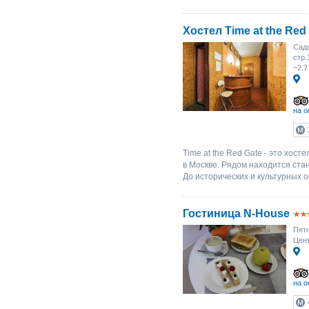
Хостел Time at the Red
Садо
стр.
~2.7
на о
Time at the Red Gate - это хос
в Москве. Рядом находится ста
До исторических и культурных о
Гостиница N-House
Пятн
Цен
на о