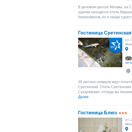
В деловом центре Москвы, на 
здании находится отель Варшав
бизнесменов, но и среди турист
Гостиница Сретенская
ул. 
Моск
на о
38 уютных номеров ждут посети
Сретенская. Отель Сретенская
Сухаревская: отсюда вы пешком
Далее
Гостиница Блюз
ул. 
Моск