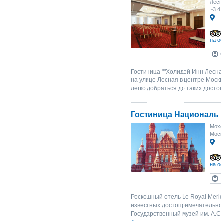
Лесн
~3.4
на о
Гостиница ""Холидей Инн Лесна
на улице Лесная в центре Мос
легко добраться до таких дост
Гостиница Националь
Мохо
Мос
на о
Роскошный отель Le Royal Merid
известных достопримечательно
Государственный музей им. А.С