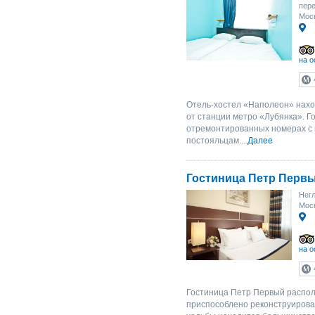
пере
Моск
на о
Отель-хостел «Наполеон» нахо
от станции метро «Лубянка». 
отремонтированных номерах с 
постояльцам...
Далее
Гостиница Петр Перв
Негл
Моск
на о
Гостиница Петр Первый распол
приспособлено реконструирован