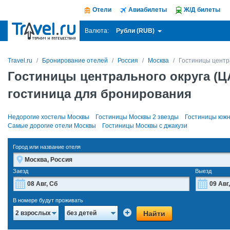
Отели
Авиабилеты
Ж/Д билеты
Рубли (RUB)
Валюта:
Travel.ru
Бронирование отелей
Россия
Москва
Гостиницы центр
Гостиницы центрального округа (
гостиница для бронирования
Недорогие хостелы Москвы
Гостиницы Москвы 2 звезды
Гостиницы южн
Самые дорогие отели Москвы
Гостиницы Москвы с джакузи
Город или название отеля
Заезд
Выезд
Август
2026
В номере будут проживать
Пн
Вт
Ср
Чт
Пт
Сб
Вс
Пн
Найти
2 взрослых
без детей
27
28
29
30
31
1
2
27