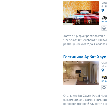
Мала
4
, Ц
на о
Хостел "Цитрус" расположен в 
"Тверская" и "Чеховская". Он вх
размещением от 2 до 4 человек
Гостиница Арбат Хаус
Скат
Моск
на о
Отель «Арбат Хаус» (Arbat Hou
совсем рядом с самой знамени
непосредственной близости ра