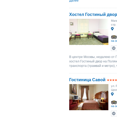
Далее
Хостел Гостиный двор
Мала
стр.
на о
В центре Москвы, недалеко от 
хостел Гостиный двор на Полян
транспорта (трамвай и метро), 
Гостиница Савой
ул. 
Цен
на о