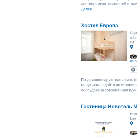
достопримечательностей столиц
Далее
Хостел Европа
Сад
д.16
км
на о
По-домашнему уютная атмосфера
минут можно дойти до станции 
оборудована современная кухня
Гостиница Новотель М
Ново
Цент