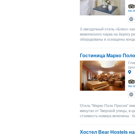
на о
3-звездочный отель «Блюз» нах
живописного парка на берегу р
оборудованы и оснащены конди
Гостиница Марко Поло
Спир
Цент
на о
Отель "Марко Поло Пресня" име
минутах от Тверской улицы, в ц
стоимость номера включены : 
Хостел Bear Hostels н