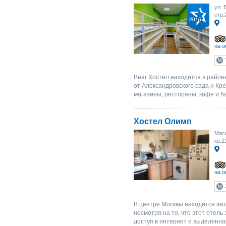
ул. 
стр.
на о
Bear Хостел находится в район
от Александровского сада и К
магазины, рестораны, кафе и ба
Хостел Олимп
Мясн
кв.2
на о
В центре Москвы находится эко
несмотря на то, что этот отель 
доступ в интернет и выделенна