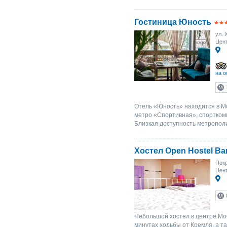
Гостиница Юность
ул. 
Цент
на о
Отель «Юность» находится в Мо
метро «Спортивная», спортком
Близкая доступность метрополи
Хостел Open Hostel B
Покр
Цент
Небольшой хостел в центре Мос
минутах ходьбы от Кремля, а т