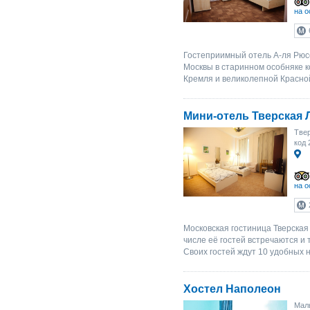
на о
Гостеприимный отель А-ля Рюс
Москвы в старинном особняке ко
Кремля и великолепной Красной
Мини-отель Тверская 
Твер
код 
на о
Московская гостиница Тверская
числе её гостей встречаются и 
Своих гостей ждут 10 удобных 
Хостел Наполеон
Мал