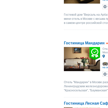
Гостевой дом "Версаль на Арбате
мини-отель в Москве с весьма
в самом центре российской сто
Гостиница Мандарин
Ольх
Моск
на о
Отель "Мандарин" в Москве раз
Ленинградским железнодорожны
"Красносельская", "Бауманская"
Гостиница Лесная Са