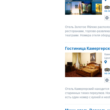
на о
Отель Золотое Яблоко располо
ресторанами, торгово-развлек
театрами. Номера отеля обору
Гостиница Камергерск
Каме
Цен
на о
Отель Камергерский находится 
старинных тихих переулков. Но
есть один номер с кухней и не