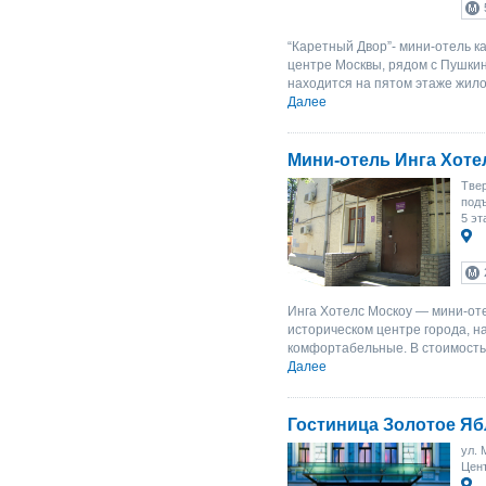
“Каретный Двор”- мини-отель к
центре Москвы, рядом с Пушки
находится на пятом этаже жилог
Далее
Мини-отель Инга Хоте
Твер
подъ
5 эт
Инга Хотелс Москоу — мини-оте
историческом центре города, н
комфортабельные. В стоимость 
Далее
Гостиница Золотое Яб
ул. 
Цент