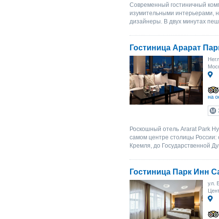
Современный гостиничный ком
изумительными интерьерами, н
дизайнеры. В двух минутах пеш
Гостиница Арарат Пар
Негл
Мос
на о
Роскошный отель Ararat Park H
самом центре столицы России: 
Кремля, до Государственной Ду
Гостиница Парк Инн С
ул. 
Цент