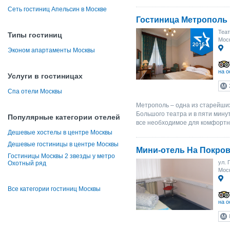
Сеть гостиниц Апельсин в Москве
Гостиница Метрополь
Теат
Типы гостиниц
Мос
Эконом апартаменты Москвы
на о
Услуги в гостиницах
Спа отели Москвы
Метрополь – одна из старейших
Большого театра и в пяти мину
Популярные категории отелей
все необходимое для комфортно
Дешевые хостелы в центре Москвы
Дешевые гостиницы в центре Москвы
Мини-отель На Покров
Гостиницы Москвы 2 звезды у метро
ул. 
Охотный ряд
Моск
Все категории гостиниц Москвы
на о