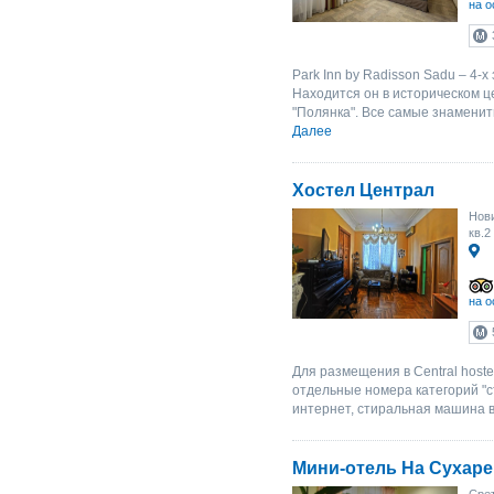
на о
Park Inn by Radisson Sadu – 4-
Находится он в историческом ц
"Полянка". Все самые знаменит
Далее
Хостел Централ
Нови
кв.2
на о
Для размещения в Central host
отдельные номера категорий "с
интернет, стиральная машина в 
Мини-отель На Сухар