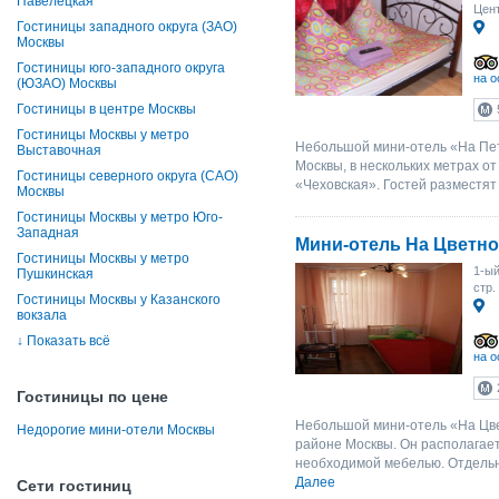
Павелецкая
Цент
Гостиницы западного округа (ЗАО)
Москвы
Гостиницы юго-западного округа
на о
(ЮЗАО) Москвы
Гостиницы в центре Москвы
Гостиницы Москвы у метро
Небольшой мини-отель «На Пет
Выставочная
Москвы, в нескольких метрах о
Гостиницы северного округа (САО)
«Чеховская». Гостей разместят 
Москвы
Гостиницы Москвы у метро Юго-
Западная
Мини-отель На Цветн
Гостиницы Москвы у метро
1-ый
Пушкинская
стр.
Гостиницы Москвы у Казанского
вокзала
↓
Показать всё
на о
Гостиницы по цене
Небольшой мини-отель «На Цв
Недорогие мини-отели Москвы
районе Москвы. Он располага
необходимой мебелью. Отдельн
Далее
Сети гостиниц