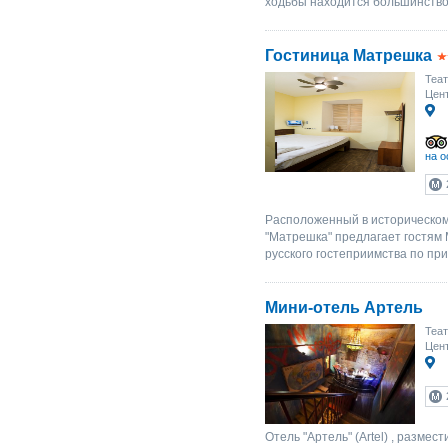
ходьбы находится большинство
Гостиница Матрешка
Теат
Цен
на о
Расположенный в историческом,
"Матрешка" предлагает гостям 
русского гостеприимства по при
Мини-отель Артель
Теат
Цен
Отель "Артель" (Artel) , разме