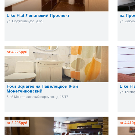
Like Flat Ленинский Проспект
на Про
ул. Орджоникидзе, д.6/9
ул. Докуки
от
4 225
руб
Four Squares на Павелецкой 6-ой
Like F
Монетчиковский
ул. Гончар
6-ой Монетчиковский переулок, д. 15/17
от
3 295
руб
от
4 410