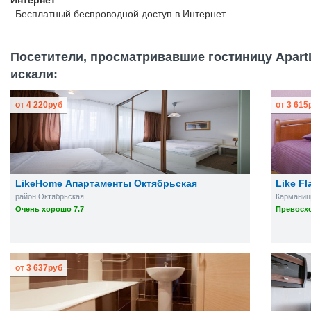
Интернет
Бесплатный
беспроводной доступ в Интернет
Посетители, просматривавшие гостиницу ApartL
искали:
от
4 220
руб
от
3 615
LikeHome Апартаменты Октябрьская
Like F
район Октябрьская
Карманицк
Очень хорошо 7.7
Превосхо
от
3 637
руб