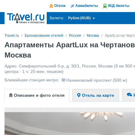
Отели
Авиабилеты
Ж/Д билеты
Рубли (RUB)
Валюта:
Travel.ru
Бронирование отелей
Россия
Москва
ApartLux на Черт
Апартаменты ApartLux на Чертанов
Москва
Адрес:
Симферопольский б-р, д. 30/1
,
Россия
,
Москва
(9 км 900 
центра - 1 ч. 25 мин. пешком)
Ближайшая станция метро:
Нахимовский проспект
(500 м)
Описание и фото отеля
Отель на карте