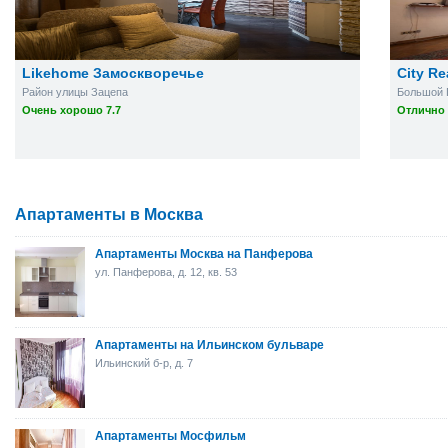
Likehome Замоскворечье
City R
Район улицы Зацепа
Большой Г
Очень хорошо 7.7
Отлично 
Апартаменты в Москва
Апартаменты Москва на Панферова
ул. Панферова, д. 12, кв. 53
Апартаменты на Ильинском бульваре
Ильинский б-р, д. 7
Апартаменты Мосфильм