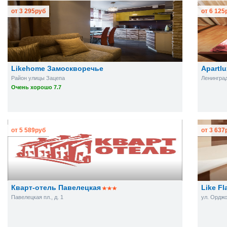
от
3 295
руб
от
6 125
Likehome Замоскворечье
Apartl
Район улицы Зацепа
Ленинград
Очень хорошо 7.7
от
5 589
руб
от
3 637
Кварт-отель Павелецкая
Like F
Павелецкая пл., д. 1
ул. Орджо