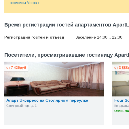
гостиницы Москвы
.
Время регистрации гостей апартаментов Apart
Регистрация гостей и отъезд
Заселение 14:00 .. 22:00
Посетители, просматривавшие гостиницу Apart
от
7 426
руб
от
3 888
Апарт Экспресс на Столярном переулке
Four S
Столярный пер., д. 1
Кондратье
Очень хо