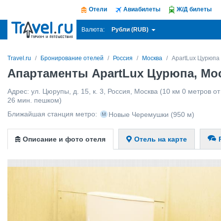
Отели
Авиабилеты
Ж/Д билеты
Рубли (RUB)
Валюта:
Travel.ru
Бронирование отелей
Россия
Москва
ApartLux Цурюпа
Апартаменты ApartLux Цурюпа, Мо
Адрес:
ул. Цюрупы, д. 15, к. 3
,
Россия
,
Москва
(10 км 0 метров от 
26 мин. пешком)
Ближайшая станция метро:
Новые Черемушки
(950 м)
Описание и фото отеля
Отель на карте