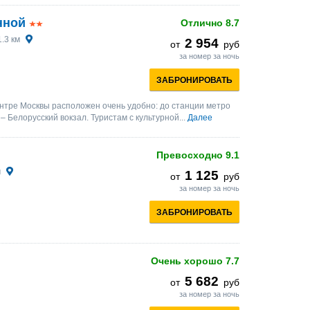
нной
Отлично
8.7
1.3 км
2 954
от
руб
за номер за ночь
ЗАБРОНИРОВАТЬ
ентре Москвы расположен очень удобно: до станции метро
– Белорусский вокзал. Туристам с культурной...
Далее
Превосходно
9.1
м
1 125
от
руб
за номер за ночь
ЗАБРОНИРОВАТЬ
Очень хорошо
7.7
5 682
от
руб
за номер за ночь