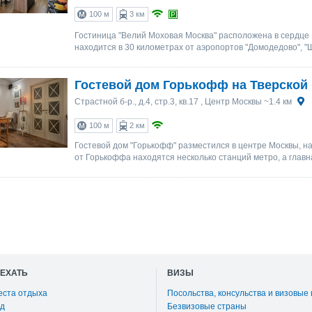
100 м
3 км
Гостиница "Велий Моховая Москва" расположена в сердце М
находится в 30 километрах от аэропортов "Домодедово", "Ш
Гостевой дом Горькофф на Тверской
Страстной б-р., д.4, стр.3, кв.17
, Центр Москвы ~1.4 км
100 м
2 км
Гостевой дом "Горькофф" разместился в центре Москвы, на
от Горькоффа находятся несколько станций метро, а главн
ОЕХАТЬ
ВИЗЫ
еста отдыха
Посольства, консульства и визовые
д
Безвизовые страны