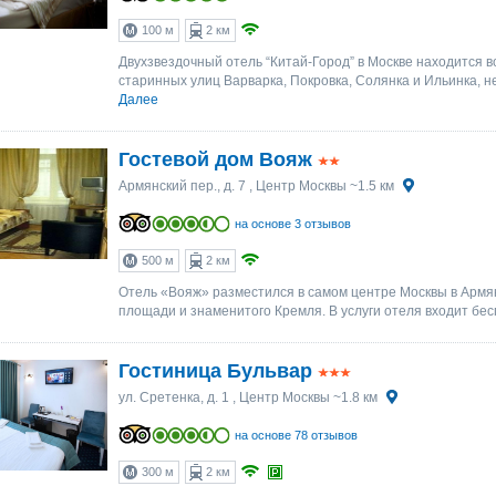
25
25
26
26
27
27
28
28
29
29
30
30
100 м
2 км
1
1
2
2
3
3
4
4
5
5
6
6
Двухзвездочный отель “Китай-Город” в Москве находится в
старинных улиц Варварка, Покровка, Солянка и Ильинка, не
Далее
Гостевой дом Вояж
Армянский пер., д. 7
, Центр Москвы ~1.5 км
на основе 3 отзывов
500 м
2 км
Отель «Вояж» разместился в самом центре Москвы в Армян
площади и знаменитого Кремля. В услуги отеля входит бес
Гостиница Бульвар
ул. Сретенка, д. 1
, Центр Москвы ~1.8 км
на основе 78 отзывов
300 м
2 км