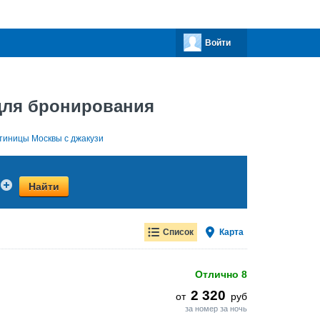
Войти
для бронирования
тиницы Москвы с джакузи
Найти
Список
Карта
Отлично
8
2 320
от
руб
за номер за ночь