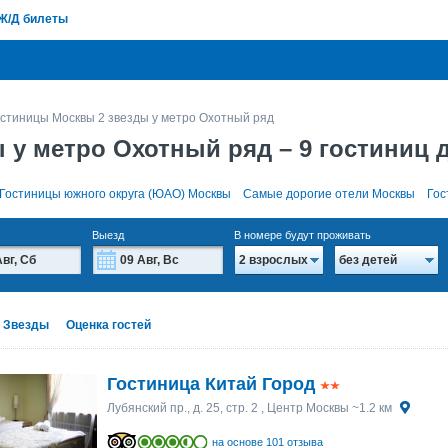
Ж/Д билеты
стиницы Москвы 2 звезды у метро Охотный ряд
 у метро Охотный ряд
– 9 гостиниц 
Гостиницы южного округа (ЮАО) Москвы
Самые дорогие отели Москвы
Гос
Выезд
В номере будут проживать
2 взрослых
без детей
Август
Август
2026
2026
Вт
Вт
Ср
Ср
Чт
Чт
Пт
Пт
Сб
Сб
Вс
Вс
Звезды
Оценка гостей
28
28
29
29
30
30
31
31
1
1
2
2
4
4
5
5
6
6
7
7
8
8
9
9
Гостиница Китай Город
11
11
12
12
13
13
14
14
15
15
16
16
Лубянский пр., д. 25, стр. 2
, Центр Москвы ~1.2 км
18
18
19
19
20
20
21
21
22
22
23
23
на основе 101 отзыва