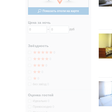
24
24
Показать отели на карте
31
31
Цена за ночь
–
руб
Звёздность
0
0
0
0
0
без звёзд
0
Оценка гостей
Идеально
0
Превосходно
0