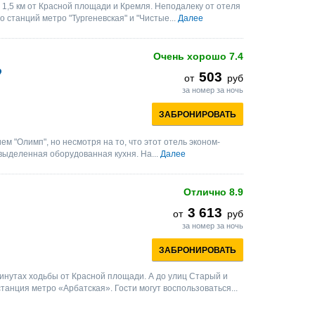
 1,5 км от Красной площади и Кремля. Неподалеку от отеля
 станций метро "Тургеневская" и "Чистые...
Далее
Очень хорошо
7.4
503
от
руб
за номер за ночь
ЗАБРОНИРОВАТЬ
м "Олимп", но несмотря на то, что этот отель эконом-
и выделенная оборудованная кухня. На...
Далее
Отлично
8.9
3 613
от
руб
за номер за ночь
ЗАБРОНИРОВАТЬ
инутах ходьбы от Красной площади. А до улиц Старый и
танция метро «Арбатская». Гости могут воспользоваться...