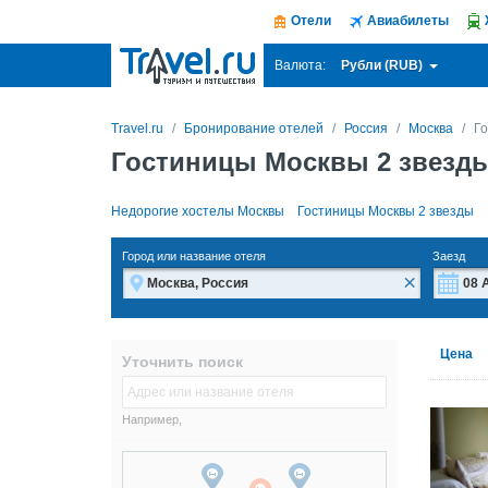
Отели
Авиабилеты
Рубли (RUB)
Валюта:
Travel.ru
Бронирование отелей
Россия
Москва
Го
Гостиницы Москвы 2 звезды
Недорогие хостелы Москвы
Гостиницы Москвы 2 звезды
Город или название отеля
Заезд
×
Пн
Пн
Цена
Уточнить поиск
27
27
3
3
Например,
10
10
17
17