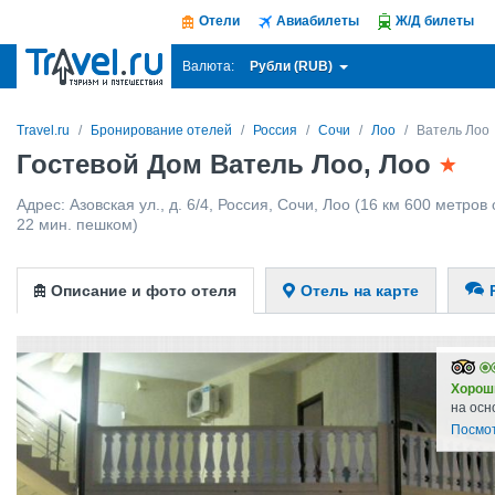
Отели
Авиабилеты
Ж/Д билеты
Рубли (RUB)
Валюта:
Travel.ru
Бронирование отелей
Россия
Сочи
Лоо
Ватель Лоо
Гостевой Дом Ватель Лоо, Лоо
Адрес:
Азовская ул., д. 6/4
,
Россия
,
Сочи
,
Лоо
(16 км 600 метров о
22 мин. пешком)
Описание и фото отеля
Отель на карте
Хорош
на осн
Посмо