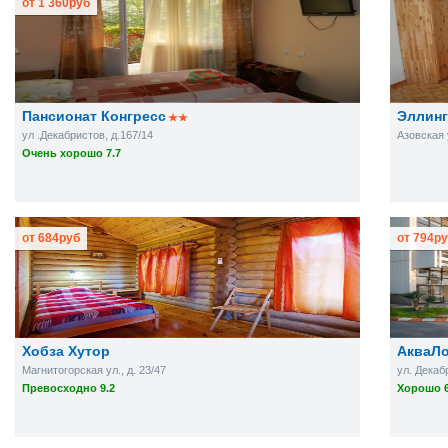
от
1 360
руб
Пансионат Конгресс
Эллинг
ул .Декабристов, д.167/14
Азовская у
Очень хорошо 7.7
от
684
руб
от
794
ру
Хобза Хутор
АкваЛ
Магнитогорская ул., д. 23/47
ул. Декабр
Превосходно 9.2
Хорошо 6