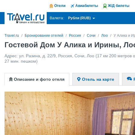
Отели
Авиабилеты
Ж/Д билеты
Рубли (RUB)
Валюта:
Travel.ru
Бронирование отелей
Россия
Сочи
Лоо
У Алика и 
Гостевой Дом У Алика и Ирины, Ло
Адрес:
ул. Разина, д. 22/9
,
Россия
,
Сочи
,
Лоо
(17 км 200 метров от
27 мин. пешком)
Описание и фото отеля
Отель на карте