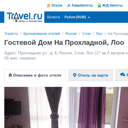
Отели
Авиабилеты
Ж/Д билеты
Рубли (RUB)
Валюта:
Travel.ru
Бронирование отелей
Россия
Сочи
Лоо
На Прохлад
Гостевой Дом На Прохладной, Лоо
Адрес:
Прохладная ул., д. 6
,
Россия
,
Сочи
,
Лоо
(17 км 0 метров от
26 мин. пешком)
Описание и фото отеля
Отель на карте