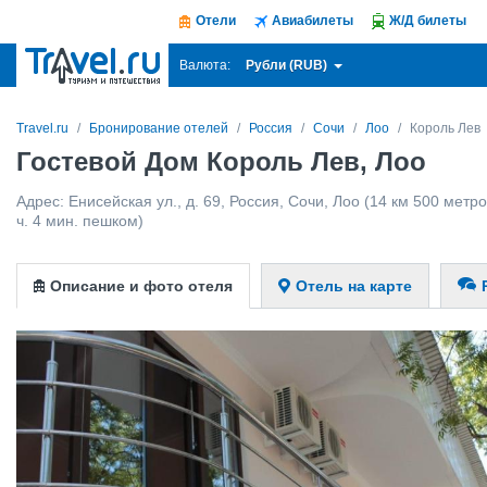
Отели
Авиабилеты
Ж/Д билеты
Рубли (RUB)
Валюта:
Travel.ru
Бронирование отелей
Россия
Сочи
Лоо
Король Лев
Гостевой Дом Король Лев, Лоо
Адрес:
Енисейская ул., д. 69
,
Россия
,
Сочи
,
Лоо
(14 км 500 метров
ч. 4 мин. пешком)
Описание и фото отеля
Отель на карте