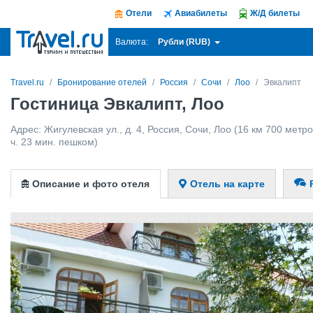
Отели
Авиабилеты
Ж/Д билеты
Рубли (RUB)
Валюта:
Travel.ru
Бронирование отелей
Россия
Сочи
Лоо
Эвкалипт
Гостиница Эвкалипт, Лоо
Адрес:
Жигулевская ул., д. 4
,
Россия
,
Сочи
,
Лоо
(16 км 700 метров
ч. 23 мин. пешком)
Описание и фото отеля
Отель на карте