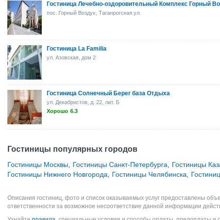
Гостиница Лечебно-оздоровительный Комплекс Горный В
пос. Горный Воздух, Таганрогская ул.
Гостиница La Familia
ул. Азовская, дом 2
Гостиница Солнечный Берег база Отдыха
ул. Декабристов, д. 22, лит. Б
Хорошо
6.3
Гостиницы популярных городов
Гостиницы Москвы
,
Гостиницы Санкт-Петербурга
,
Гостиницы Каз
Гостиницы Нижнего Новгорода
,
Гостиницы Челябинска
,
Гостини
Описания гостиниц, фото и список оказываемых услуг предоставлены объе
ответственности за возможное несоответствие данной информации дейст
Узнайте
правила
, специальные условия и способы оплаты, предоплаты и 