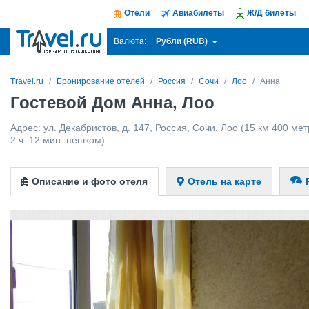
Отели
Авиабилеты
Ж/Д билеты
Рубли (RUB)
Валюта:
Travel.ru
Бронирование отелей
Россия
Сочи
Лоо
Анна
Гостевой Дом Анна, Лоо
Адрес:
ул. Декабристов, д. 147
,
Россия
,
Сочи
,
Лоо
(15 км 400 мет
2 ч. 12 мин. пешком)
Описание и фото отеля
Отель на карте