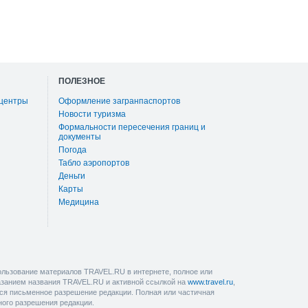
ПОЛЕЗНОЕ
 центры
Оформление загранпаспортов
Новости туризма
Формальности пересечения границ и
документы
Погода
Табло аэропортов
Деньги
Карты
Медицина
льзование материалов TRAVEL.RU в интернете, полное или
казанием названия TRAVEL.RU и активной ссылкой на
www.travel.ru
,
ется письменное разрешение редакции. Полная или частичная
ного разрешения редакции.