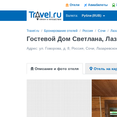
Отели
Авиабилеты
Рубли (RUB)
Валюта:
Travel.ru
Бронирование отелей
Россия
Сочи
Лаз
Гостевой Дом Светлана, Ла
Адрес:
ул. Говорова, д. 8
,
Россия
,
Сочи
,
Лазаревско
Описание и фото отеля
Отель на ка