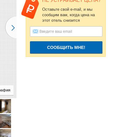
НЕ УСТРАИВАЕТ ЦЕНА?
Оставьте свой e-mail, и мы
сообщим вам, когда цена на
этот отель снизится
СООБЩИТЬ МНЕ!
рафия