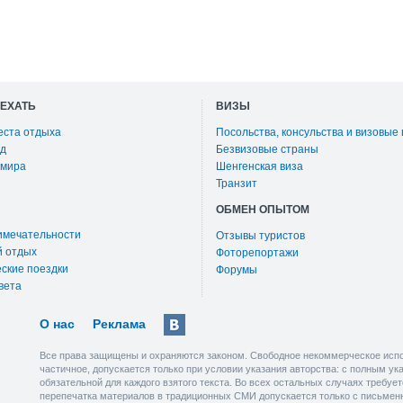
ОЕХАТЬ
ВИЗЫ
еста отдыха
Посольства, консульства и визовые
д
Безвизовые страны
 мира
Шенгенская виза
Транзит
ОБМЕН ОПЫТОМ
имечательности
Отзывы туристов
й отдых
Фоторепортажи
ские поездки
Форумы
вета
О нас
Реклама
Все права защищены и охраняются законом. Свободное некоммерческое испо
частичное, допускается только при условии указания авторства: с полным у
обязательной для каждого взятого текста. Во всех остальных случаях требу
перепечатка материалов в традиционных СМИ допускается только с письмен