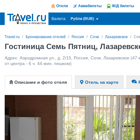
Отели
Авиабилеты
Ж/Д билеты
Рубли (RUB)
Валюта:
Travel.ru
Бронирование отелей
Россия
Сочи
Лазаревское
Се
Гостиница Семь Пятниц, Лазаревск
Адрес:
Аэродромная ул., д. 2/15
,
Россия
,
Сочи
,
Лазаревское
(47 
от центра - 6 ч. 44 мин. пешком)
Описание и фото отеля
Отель на карте